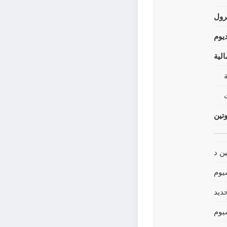
رول
يوم
لية
وتين
ين د
يوم
حديد
يوم