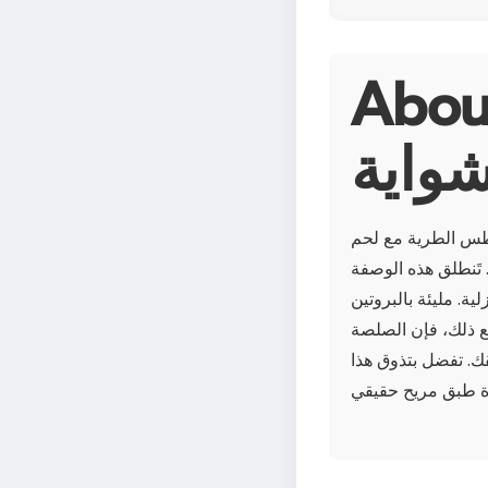
 سلطة البطاطا من
شواية
طس الطرية مع لحم
 تَنطلق هذه الوصفة
ة. مليئة بالبروتين
ع ذلك، فإن الصلصة
قك. تفضل بتذوق هذا