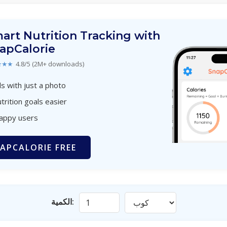
art Nutrition Tracking with
apCalorie
★★★
4.8/5 (2M+ downloads)
s with just a photo
trition goals easier
happy users
APCALORIE FREE
الكمية: