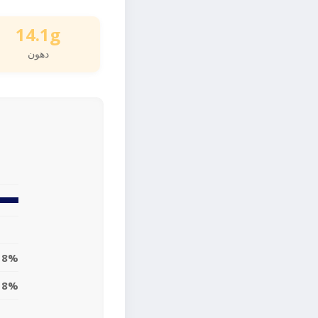
14.1g
دهون
18%
18%