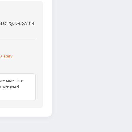
iability. Below are
Dietary
ormation. Our
s a trusted