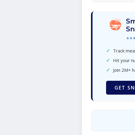
Sm
Sn
★★
✓
Track meal
✓
Hit your nu
✓
Join 2M+ 
GET SN