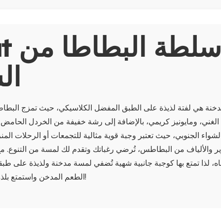
About
ال
دخنة هي لفتة لذيذة على الطبق المفضل الكلاسيكي، حيث تمزج البطا
 الغني، ومايونيز كريمي، بالإضافة إلى رشة خفيفة من الخردل الحامض.
واء الجنوبي، حيث تعتبر وجبة قوية مثالية للتجمعات أو الرحلات المنزلي
ر والألياف من البطاطس، تُرضي رغباتك وتقدم لك لمسة من التنوع. م
اه، لذا تمتع بها كوجبة جانبية شهية تُضفي لمسة مدخنة ولذيذة على طب
الطعم المدخن واستمتع بلذة طبق مريح حقيقي!