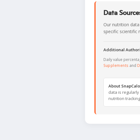
Data Sources
Our nutrition data
specific scientifi
Additional Authori
Daily value percent
Supplements
and
D
About SnapCalo
data is regularl
nutrition trackin