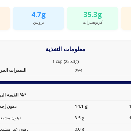
4.7g
35.3g
كربوهيدرات
بروتين
معلومات التغذية
1 cup (235.3g)
السعرات الحرا
294
القيمة اليومية %*
14.1 g
دهون إجما
3.5 g
دهون مشبعة
0.0 g
دهون غير مشبعة