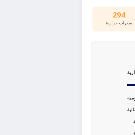
294
سعرات حرارية
رية
لية