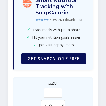
Smart Nutrition
Tracking with
SnapCalorie
★★★★★
4.8/5 (2M+ downloads)
✓
Track meals with just a photo
✓
Hit your nutrition goals easier
✓
Join 2M+ happy users
GET SNAPCALORIE FREE
الكمية: