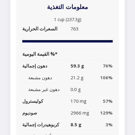
معلومات التغذية
1 cup (237.3g)
السعرات الحرارية
763
القيمة اليومية %*
76%
59.3 g
دهون إجمالية
106%
21.2 g
دهون مشبعة
0.0 g
دهون غير مشبعة
57%
170 mg
كوليسترول
129%
2966 mg
صوديوم
3%
8.5 g
كربوهيدرات إجمالية