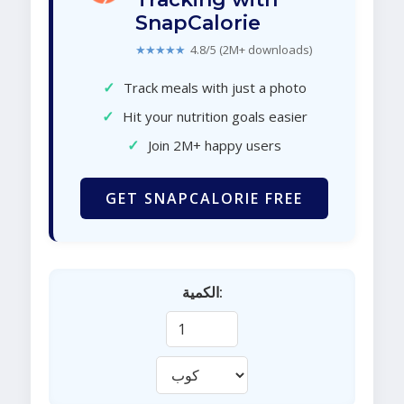
SnapCalorie
★★★★★
4.8/5 (2M+ downloads)
✓
Track meals with just a photo
✓
Hit your nutrition goals easier
✓
Join 2M+ happy users
GET SNAPCALORIE FREE
الكمية: