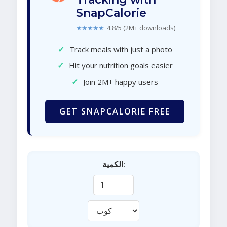
SnapCalorie
★★★★★
4.8/5 (2M+ downloads)
✓
Track meals with just a photo
✓
Hit your nutrition goals easier
✓
Join 2M+ happy users
GET SNAPCALORIE FREE
الكمية: