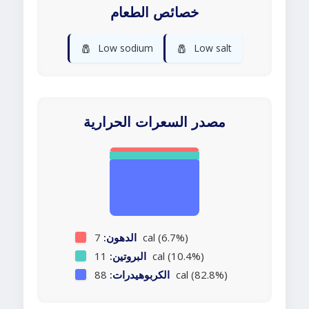
خصائص الطعام
🧂
🧂
Low sodium
Low salt
مصدر السعرات الحرارية
7 cal (6.7%)
الدهون:
11 cal (10.4%)
البروتين:
88 cal (82.8%)
الكربوهيدرات: