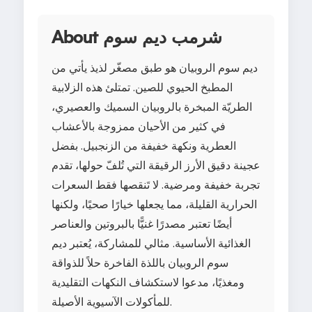
About شرمب ديم سوم
ديم سوم الروبيان هو طبق مصغّر لذيذ يأتي من
المطبخ الحيوي للصين. تمتلئ هذه الزلابية
الطريّة المبخرة بالروبيان السميك والعصيري،
في كثير من الأحيان ممزوجة بالأعشاب
العطرية ونكهة خفيفة من الزنجبيل. بفضل
عجينة دقيق الأرز الرقيقة التي تُلفّ حولها، تقدم
تجربة خفيفة ومرضية. لا تَنقصها فقط السعرات
الحرارية القليلة، مما يجعلها خيارًا صحيًا، ولكنها
أيضًا تعتبر مصدرًا غنيًّا بالبروتين والعناصر
الغذائية الأساسية. مثالي للمشاركة، يُعتبر ديم
سوم الروبيان باللذة الفاخرة حلاً للذواقة
ومغذيًا، مدعوا لاستكشاف النكهات التقليدية
للمأكولات الآسيوية الأصيلة.