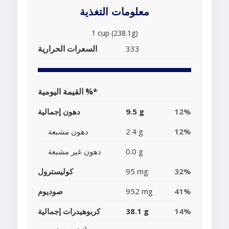
معلومات التغذية
1 cup (238.1g)
السعرات الحرارية
333
القيمة اليومية %*
12%
9.5 g
دهون إجمالية
12%
2.4 g
دهون مشبعة
0.0 g
دهون غير مشبعة
32%
95 mg
كوليسترول
41%
952 mg
صوديوم
14%
38.1 g
كربوهيدرات إجمالية