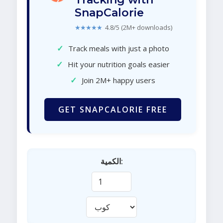
SnapCalorie
★★★★★
4.8/5 (2M+ downloads)
✓
Track meals with just a photo
✓
Hit your nutrition goals easier
✓
Join 2M+ happy users
GET SNAPCALORIE FREE
الكمية: