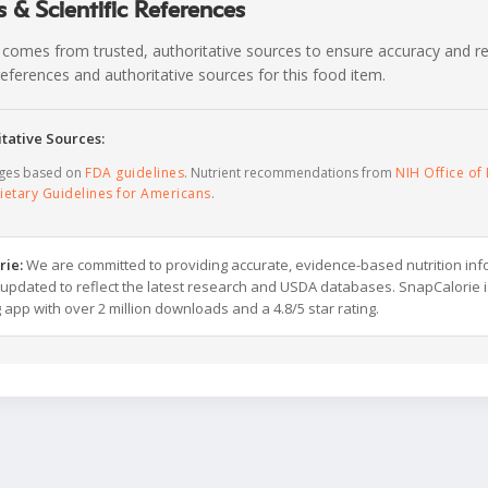
 & Scientific References
 comes from trusted, authoritative sources to ensure accuracy and rel
c references and authoritative sources for this food item.
tative Sources:
ages based on
FDA guidelines
. Nutrient recommendations from
NIH Office of 
ietary Guidelines for Americans
.
rie:
We are committed to providing accurate, evidence-based nutrition inf
y updated to reflect the latest research and USDA databases. SnapCalorie i
g app with over 2 million downloads and a 4.8/5 star rating.