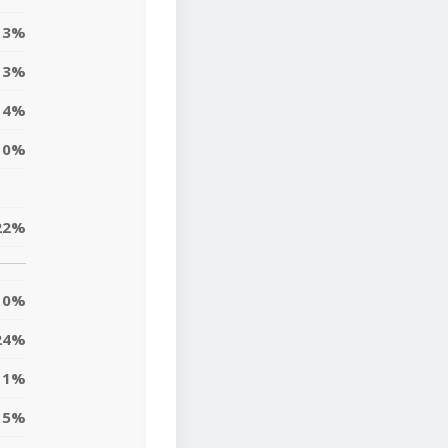
13%
3%
4%
0%
22%
0%
24%
1%
5%