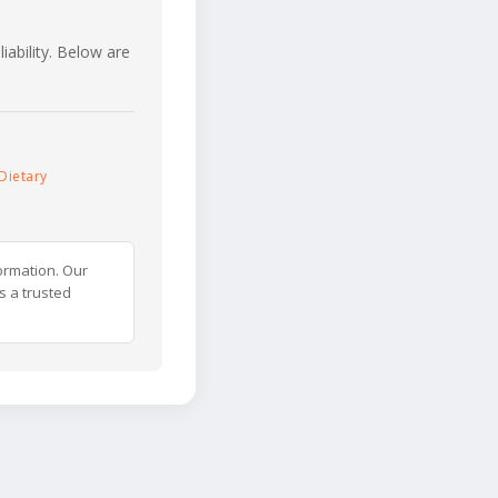
iability. Below are
Dietary
ormation. Our
s a trusted