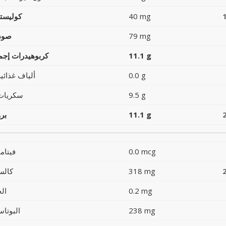
40 mg
كوليست
79 mg
صود
11.1 g
كربوهيدرات إجما
0.0 g
ألياف غذائية
9.5 g
سكريات
11.1 g
بر
0.0 mcg
فيتام
318 mg
كالس
0.2 mg
ال
238 mg
البوتاس