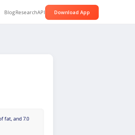
Blog
Research
API
Download App
f fat, and 7.0