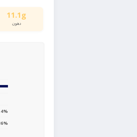
11.1g
دهون
14%
36%