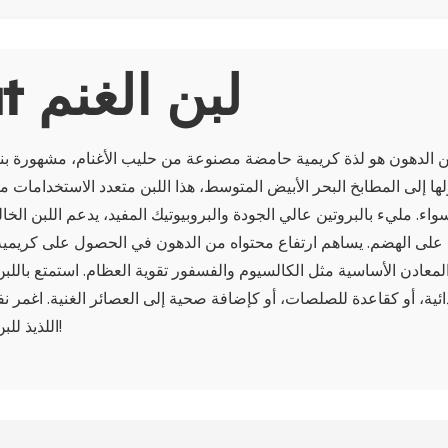
About لبن الغنم
ن الدهون هو لذة كريمية حامضة مصنوعة من حليب الأغنام، مشهورة بنكه
لها إلى المطابخ البحر الأبيض المتوسط، هذا اللبن متعدد الاستخدامات مث
اء. مليء بالبروتين عالي الجودة والبروبيوتيك المفيد، يدعم اللبن ال
 على الهضم. يساهم ارتفاع محتواه من الدهون في الحصول على كريمية 
المعادن الأساسية مثل الكالسيوم والفسفور تقوية العظام. استمتع باللب
ئية، أو كقاعدة للصلصات، أو كإضافة صحية إلى العصائر الغنية. اغمر 
اللذيذ للبن الخالي من الدهون!