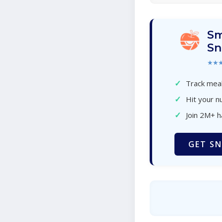
Sm
Sn
★★
✓
Track meal
✓
Hit your nu
✓
Join 2M+ 
GET SN