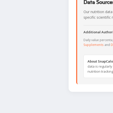
Data Sources
Our nutrition data
specific scientifi
Additional Authori
Daily value percent
Supplements
and
D
About SnapCalo
data is regularl
nutrition trackin