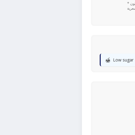
* تعتمد القيم اليومية المستندة إلى نسبة ٪ على نظام غذائي يحتوي على 2,000 سعرة حرارية. قد تكون
🍯
Low sugar