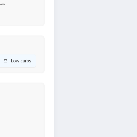
🍞
Low carbs