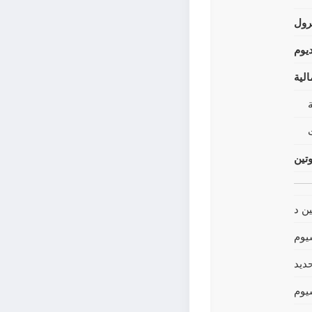
رول
يوم
لية
وتين
ين د
يوم
حديد
يوم