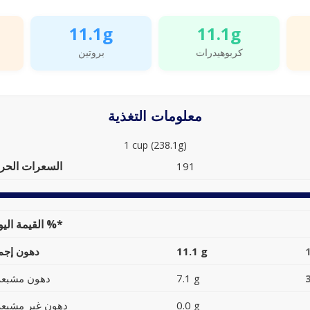
11.1g
11.1g
كربوهيدرات
بروتين
معلومات التغذية
1 cup (238.1g)
السعرات الحرا
191
القيمة اليومية %*
11.1 g
دهون إجما
7.1 g
دهون مشبعة
0.0 g
دهون غير مشبعة