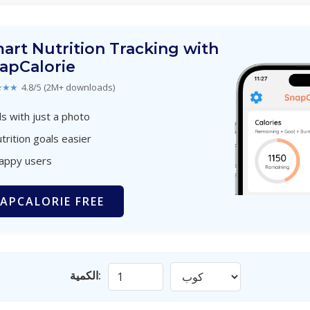
art Nutrition Tracking with
apCalorie
★★★
4.8/5 (2M+ downloads)
s with just a photo
trition goals easier
happy users
APCALORIE FREE
الكمية: