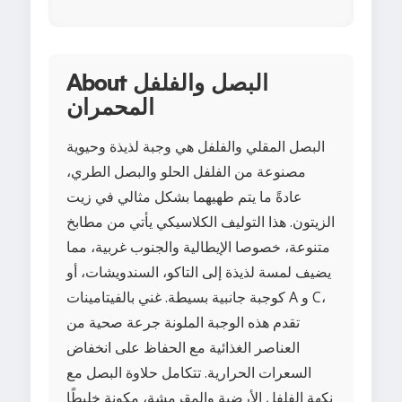
About البصل والفلفل
المحمران
البصل المقلي والفلفل هي وجبة لذيذة وحيوية
مصنوعة من الفلفل الحلو والبصل الطري،
عادةً ما يتم طهيهما بشكل مثالي في زيت
الزيتون. هذا التوليف الكلاسيكي يأتي من مطابخ
متنوعة، خصوصا الإيطالية والجنوب غربية، مما
يضيف لمسة لذيذة إلى التاكو، السندويشات، أو
كوجبة جانبية بسيطة. غني بالفيتامينات A و C،
تقدم هذه الوجبة الملونة جرعة صحية من
العناصر الغذائية مع الحفاظ على انخفاض
السعرات الحرارية. تتكامل حلاوة البصل مع
نكهة الفلفل الأرضية والمقرمشة، مكونة خليطًا