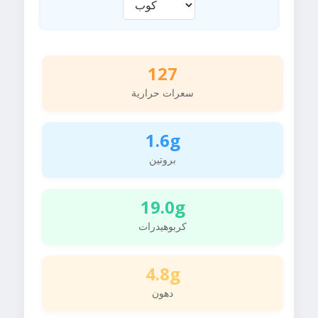
127
سعرات حرارية
1.6g
بروتين
19.0g
كربوهيدرات
4.8g
دهون