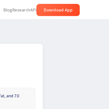
Blog
Research
API
Download App
at, and 7.0