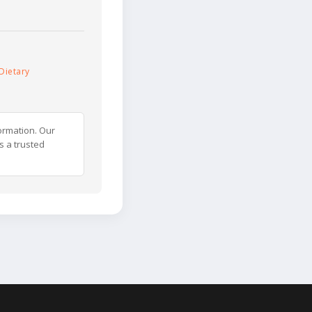
Dietary
ormation. Our
s a trusted