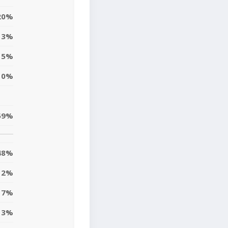
20%
3%
15%
0%
59%
48%
2%
7%
13%