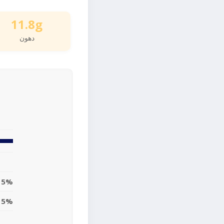
11.8g
دهون
15%
15%