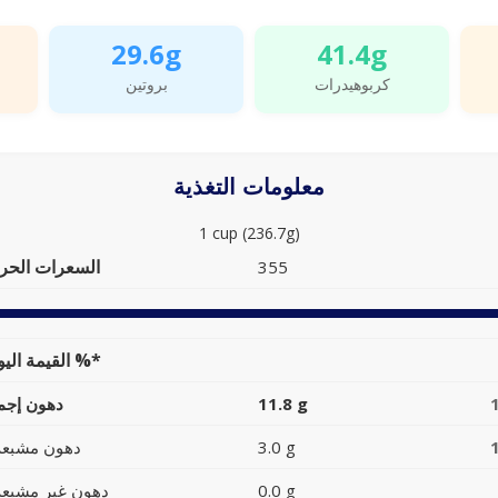
29.6g
41.4g
كربوهيدرات
بروتين
معلومات التغذية
1 cup (236.7g)
السعرات الحرا
355
القيمة اليومية %*
11.8 g
دهون إجما
3.0 g
دهون مشبعة
0.0 g
دهون غير مشبعة