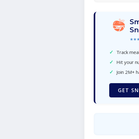
Sm
Sn
★★
✓
Track meal
✓
Hit your nu
✓
Join 2M+ 
GET SN