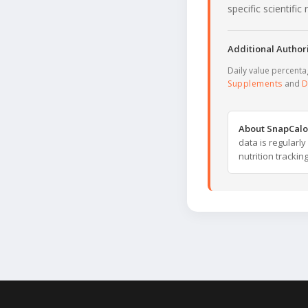
specific scientifi
Additional Authori
Daily value percent
Supplements
and
D
About SnapCalo
data is regularl
nutrition trackin