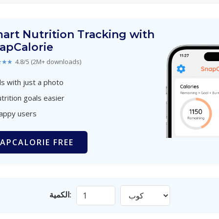
art Nutrition Tracking with
apCalorie
★★★
4.8/5 (2M+ downloads)
s with just a photo
trition goals easier
happy users
APCALORIE FREE
الكمية: