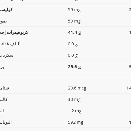
59 mg
كوليست
59 mg
صود
41.4 g
كربوهيدرات إجما
0.0 g
ألياف غذائية
0.0 g
سكريات
29.6 g
بر
1
29.6 mcg
فيتام
30 mg
كالس
1.2 mg
ال
592 mg
البوتاس