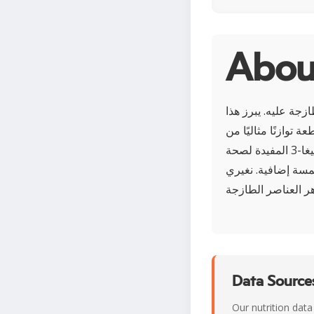
زجة عليه. يبرز هذا
توازنًا مثاليًا من
نكهة الأمامي اللذيذة ولمحة من الحلاوة من السمك. يتميز السلمون بغناه بأحماض أوميغا-3 المفيدة لصحة
لمسة إضافية. نغيري
Data Sources
Our nutrition data