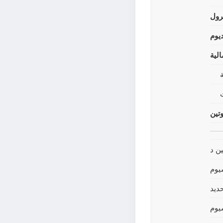
رول
يوم
لية
وتين
ين د
يوم
حديد
يوم