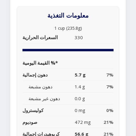
معلومات التغذية
1 cup (235.8g)
السعرات الحرارية
330
القيمة اليومية %*
7%
5.7 g
دهون إجمالية
7%
1.4 g
دهون مشبعة
0.0 g
دهون غير مشبعة
0%
0 mg
كوليسترول
21%
472 mg
صوديوم
21%
56.6 g
كربوهيدرات إجمالية