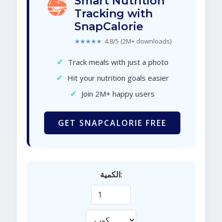
Smart Nutrition
Tracking with
SnapCalorie
★★★★★
4.8/5 (2M+ downloads)
✓
Track meals with just a photo
✓
Hit your nutrition goals easier
✓
Join 2M+ happy users
GET SNAPCALORIE FREE
الكمية: