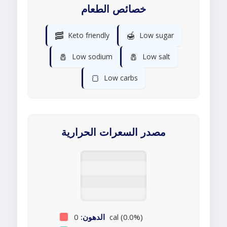
خصائص الطعام
🥓
🍯
Keto friendly
Low sugar
🧂
🧂
Low sodium
Low salt
🍞
Low carbs
مصدر السعرات الحرارية
0 cal (0.0%)
الدهون: