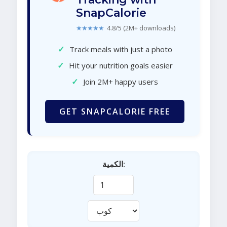
SnapCalorie
★★★★★
4.8/5 (2M+ downloads)
✓
Track meals with just a photo
✓
Hit your nutrition goals easier
✓
Join 2M+ happy users
GET SNAPCALORIE FREE
الكمية: