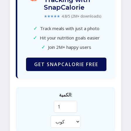
SnapCalorie
★★★★★
4.8/5 (2M+ downloads)
✓
Track meals with just a photo
✓
Hit your nutrition goals easier
✓
Join 2M+ happy users
GET SNAPCALORIE FREE
الكمية: