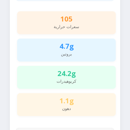
105
سعرات حرارية
4.7g
بروتين
24.2g
كربوهيدرات
1.1g
دهون