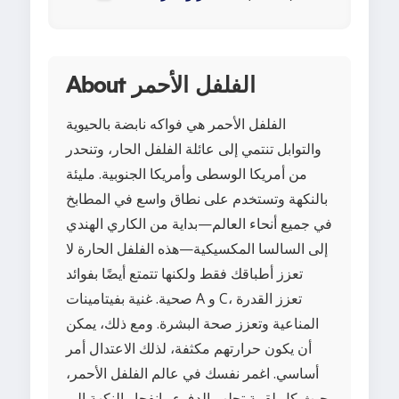
About الفلفل الأحمر
الفلفل الأحمر هي فواكه نابضة بالحيوية
والتوابل تنتمي إلى عائلة الفلفل الحار، وتنحدر
من أمريكا الوسطى وأمريكا الجنوبية. مليئة
بالنكهة وتستخدم على نطاق واسع في المطابخ
في جميع أنحاء العالم—بداية من الكاري الهندي
إلى السالسا المكسيكية—هذه الفلفل الحارة لا
تعزز أطباقك فقط ولكنها تتمتع أيضًا بفوائد
صحية. غنية بفيتامينات A و C، تعزز القدرة
المناعية وتعزز صحة البشرة. ومع ذلك، يمكن
أن يكون حرارتهم مكثفة، لذلك الاعتدال أمر
أساسي. اغمر نفسك في عالم الفلفل الأحمر،
حيث كل لقمة تجلب الدفء وانفجار النكهة إلى