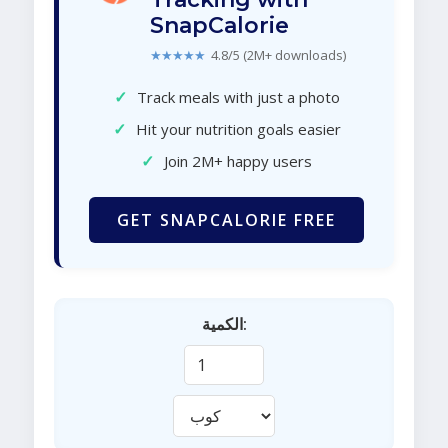
SnapCalorie
★★★★★
4.8/5 (2M+ downloads)
✓
Track meals with just a photo
✓
Hit your nutrition goals easier
✓
Join 2M+ happy users
GET SNAPCALORIE FREE
الكمية: