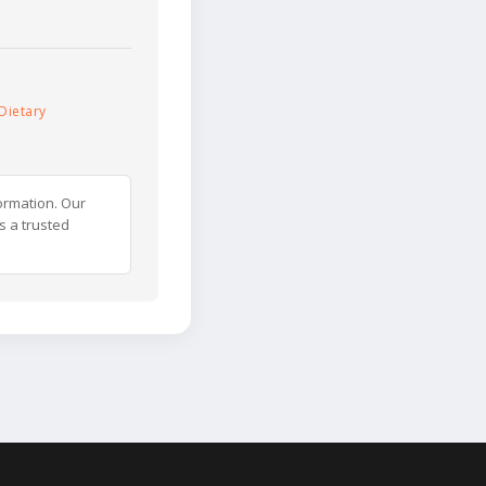
Dietary
ormation. Our
s a trusted