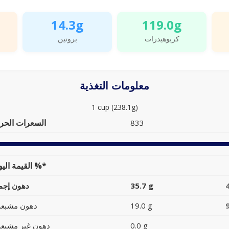
14.3g
119.0g
كربوهيدرات
بروتين
معلومات التغذية
1 cup (238.1g)
السعرات الحرا
833
القيمة اليومية %*
35.7 g
دهون إجما
19.0 g
دهون مشبعة
0.0 g
دهون غير مشبعة