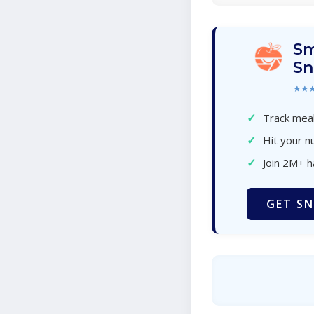
Sm
Sn
★★
✓
Track meal
✓
Hit your nu
✓
Join 2M+ 
GET SN