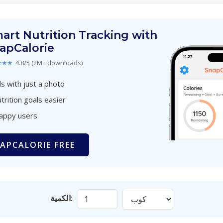
art Nutrition Tracking with
apCalorie
★★★
4.8/5 (2M+ downloads)
s with just a photo
trition goals easier
happy users
APCALORIE FREE
الكمية: