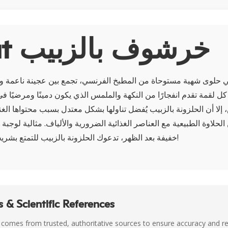
About خرشوف بالزبيب
ي حلوى شهية مستوحاة من المطبخ الفرنسي، تجمع بين عجينة ناعمة وزب
 كل لقمة تقدم انفجارًا من النكهة والملمس الذي يكون دمينًا ومرضيًا في
، إلا أن الحلزونة بالزبيب يُفضل تناولها بشكل معتدل بسبب محتواها ال
لحلاوة الطبيعية مع العناصر الغذائية الضرورية والألياف. مثالية لوجبة
خفيفة بعد الظهر، تدعوك الحلزونة بالزبيب للتمتع بشريحة صغيرة من الجنة!
 & Scientific References
 comes from trusted, authoritative sources to ensure accuracy and rel