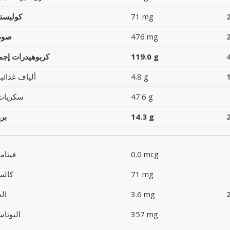
71 mg
كوليست
476 mg
صود
119.0 g
كربوهيدرات إجما
4.8 g
ألياف غذائية
47.6 g
سكريات
14.3 g
بر
0.0 mcg
فيتام
71 mg
كالس
3.6 mg
ال
357 mg
البوتاس