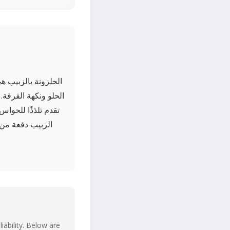
الحلزونة بالزبيب ه
الحلو ونكهة القرفة.
تقدم تلذذًا للحواس
الزبيب دفعة من ا
iability. Below are