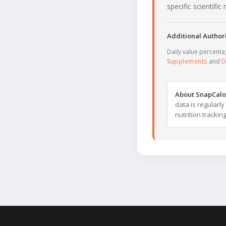
specific scientifi
Additional Authori
Daily value percent
Supplements
and
D
About SnapCalo
data is regularl
nutrition trackin