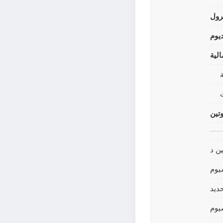
رول
يوم
لية
وتين
ين د
يوم
حديد
يوم