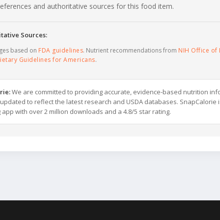
c references and authoritative sources for this food item.
tative Sources:
ages based on
FDA guidelines
. Nutrient recommendations from
NIH Office of 
ietary Guidelines for Americans
.
rie:
We are committed to providing accurate, evidence-based nutrition inf
y updated to reflect the latest research and USDA databases. SnapCalorie i
g app with over 2 million downloads and a 4.8/5 star rating.