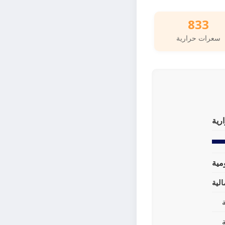
833
سعرات حرارية
رية
لية