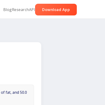
Blog
Research
API
Download App
of fat, and 50.0