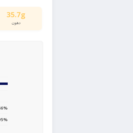
35.7g
دهون
46%
95%