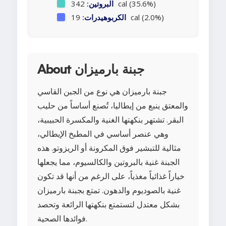
342 cal (35.6%)
البروتين:
19 cal (2.0%)
الكربوهيدرات:
About جبنة بارميزان
جبنة بارميزان هي نوع من الجبن القاسي
والمعتق ينبع من إيطاليا، تُصنع أساساً من حليب
البقر. تشتهر بنكهتها الغنية والمكسرة الحبيبية،
وهي عنصر أساسي في المطبخ الإيطالي،
مثالية للتبشير فوق المكرونة أو الريزوتو. هذه
الجبنة غنية بالبروتين والكالسيوم، مما يجعلها
خياراً غذائياً مغذياً، على الرغم من أنها قد تكون
غنية بالصوديوم والدهون. تمتع بجبنة بارميزان
بشكل معتدل لتستمتع بنكهتها الرائعة وتحصد
فوائدها الصحية.