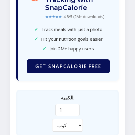
SnapCalorie
★★★★★
4.8/5 (2M+ downloads)
✓
Track meals with just a photo
✓
Hit your nutrition goals easier
✓
Join 2M+ happy users
GET SNAPCALORIE FREE
الكمية: