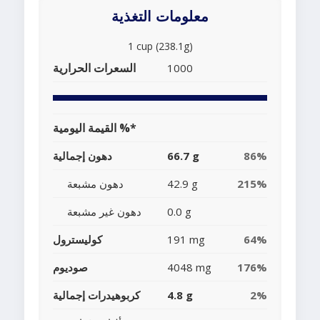
معلومات التغذية
1 cup (238.1g)
السعرات الحرارية
1000
القيمة اليومية %*
86%
66.7 g
دهون إجمالية
215%
42.9 g
دهون مشبعة
0.0 g
دهون غير مشبعة
64%
191 mg
كوليسترول
176%
4048 mg
صوديوم
2%
4.8 g
كربوهيدرات إجمالية