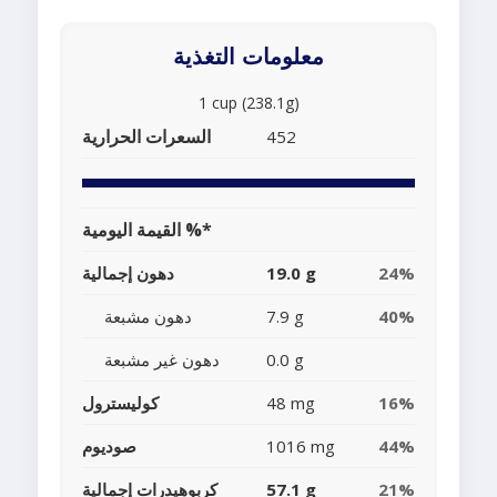
معلومات التغذية
1 cup (238.1g)
السعرات الحرارية
452
القيمة اليومية %*
24%
19.0 g
دهون إجمالية
40%
7.9 g
دهون مشبعة
0.0 g
دهون غير مشبعة
16%
48 mg
كوليسترول
44%
1016 mg
صوديوم
21%
57.1 g
كربوهيدرات إجمالية