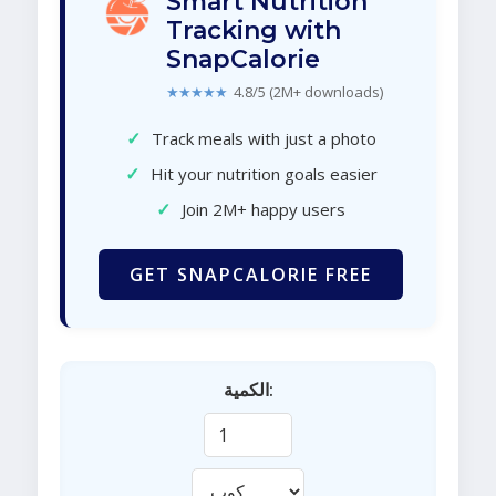
Smart Nutrition
Tracking with
SnapCalorie
★★★★★
4.8/5 (2M+ downloads)
✓
Track meals with just a photo
✓
Hit your nutrition goals easier
✓
Join 2M+ happy users
GET SNAPCALORIE FREE
الكمية: