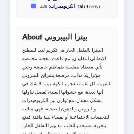
228 cal (47.4%)
الكربوهيدرات:
About بيتزا البيبروني
البيتزا بالفلفل الحار هي تكريم لذيذ للمطبخ
الإيطالي التقليدي، مع قاعدة معجنة محمصة
تأتي مغطاة بصلصة طماطم حامضة وجبن
موتزاريلا مذاب. مرصعة بشرائح البيبروني
الشهية، كل لقمة تنفجر بالنكهة. بينما لا شك في
أنها لذيذة، مع حشواتها الغنية، يُفضل تناولها
بشكل معتدل. مع توازن بين الكربوهيدرات
والبروتين والدهون الصحية، فهي مثالية
للتجمعات الاجتماعية أو لقضاء ليلة دافئة. تمتع
بتجربة مشبعة باللعاب مع بيتزا الفلفل الحار،
حيث كل شريحة تحكي قصة لذيذة!