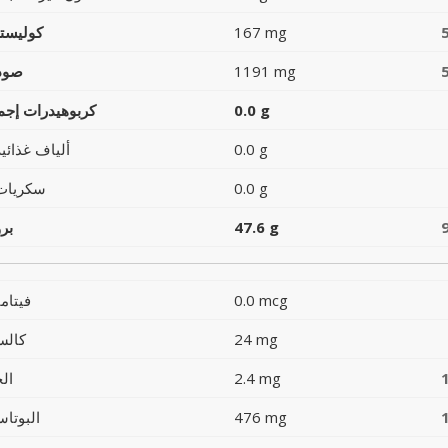
167 mg
كوليست
1191 mg
صود
0.0 g
كربوهيدرات إجما
0.0 g
ألياف غذائية
0.0 g
سكريات
47.6 g
بر
0.0 mcg
فيتام
24 mg
كالس
2.4 mg
ال
476 mg
البوتاس