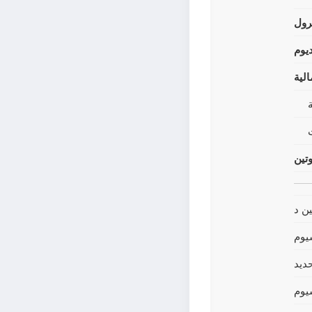
رول
يوم
لية
وتين
ين د
يوم
حديد
يوم