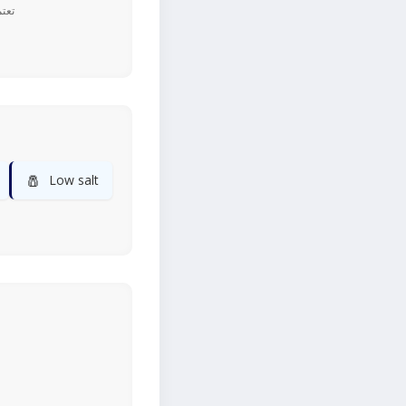
🧂
Low salt