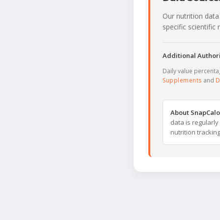
Our nutrition data
specific scientifi
Additional Authori
Daily value percent
Supplements
and
D
About SnapCalo
data is regularl
nutrition trackin