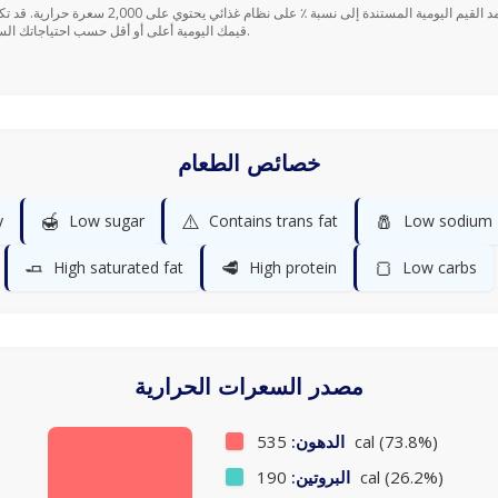
قيمك اليومية أعلى أو أقل حسب احتياجاتك السعرية.
خصائص الطعام
🍯
⚠️
🧂
y
Low sugar
Contains trans fat
Low sodium
🧈
🥩
🍞
High saturated fat
High protein
Low carbs
مصدر السعرات الحرارية
535 cal (73.8%)
الدهون:
190 cal (26.2%)
البروتين: