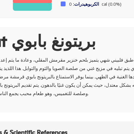
0 cal (0.0%)
الكربوهيدرات:
About بريتونغ بابوي
و طبق فلبيني شهي يتميز بلحم خنزير مقرمش المقلي، وعادة ما يتم إعد
ي يتم تبليه في مزيج غني من صلصة الصويا والثوم والتوابل. هذا اللذيذ ي
ها الغنية في الطهي. بينما يوفر الاستمتاع بالبريتونج بابوي قرمشة مر
ه بشكل معتدل، حيث يمكن أن يكون غنيًا بالدهون. يتم تقديم البريتونج با
وصلصة للتغميس، وهو طعام محبب يجمع الناس معًا حول الطاولة.
 & Scientific References