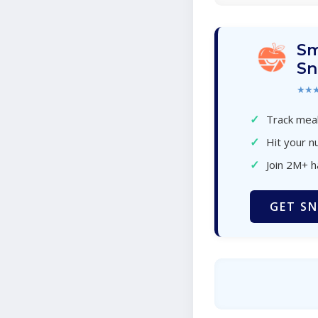
Sm
Sn
★★
✓
Track meal
✓
Hit your nu
✓
Join 2M+ 
GET SN