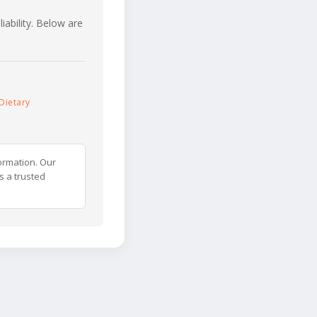
iability. Below are
Dietary
ormation. Our
s a trusted