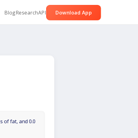
Blog
Research
API
Download App
 of fat, and 0.0