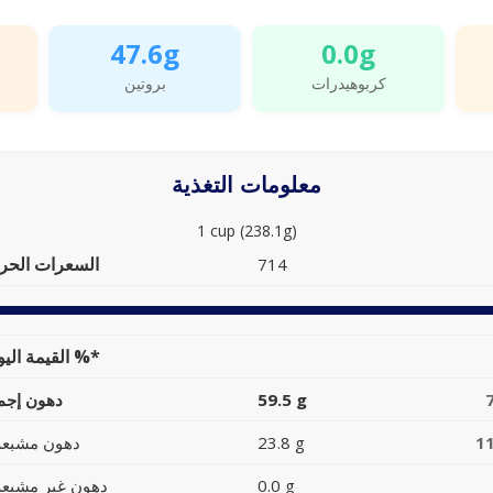
47.6g
0.0g
كربوهيدرات
بروتين
معلومات التغذية
1 cup (238.1g)
السعرات الحرا
714
القيمة اليومية %*
59.5 g
دهون إجما
1
23.8 g
دهون مشبعة
0.0 g
دهون غير مشبعة