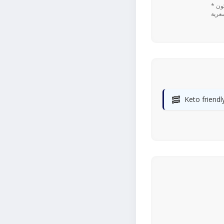
* تعتمد القيم اليومية المستندة إلى نسبة ٪ على نظام غذائي يحتوي على 2,000 سعرة حرارية. قد تكون
🥓
Keto friendl