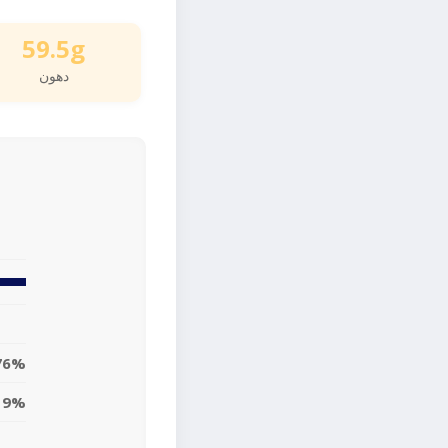
59.5g
دهون
76%
19%