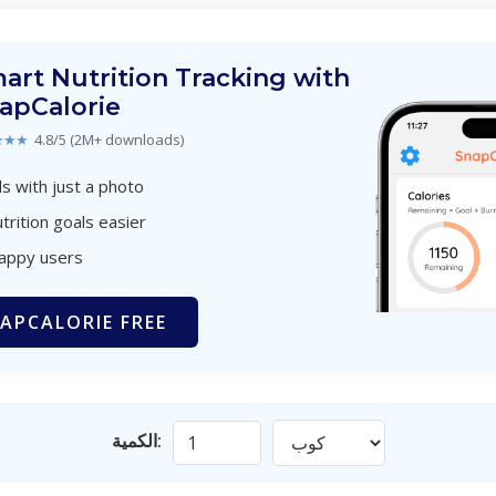
art Nutrition Tracking with
apCalorie
★★★
4.8/5 (2M+ downloads)
s with just a photo
trition goals easier
happy users
APCALORIE FREE
الكمية: