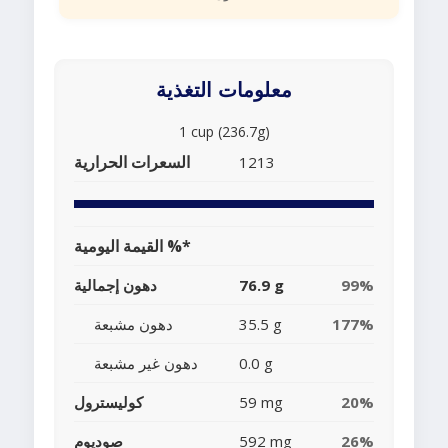
معلومات التغذية
1 cup (236.7g)
السعرات الحرارية
1213
القيمة اليومية %*
99%
76.9 g
دهون إجمالية
177%
35.5 g
دهون مشبعة
0.0 g
دهون غير مشبعة
20%
59 mg
كوليسترول
26%
592 mg
صوديوم