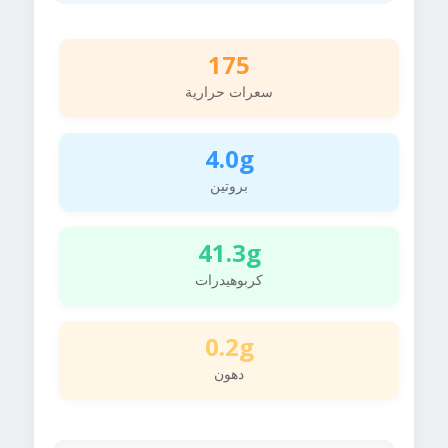
175
سعرات حرارية
4.0g
بروتين
41.3g
كربوهيدرات
0.2g
دهون