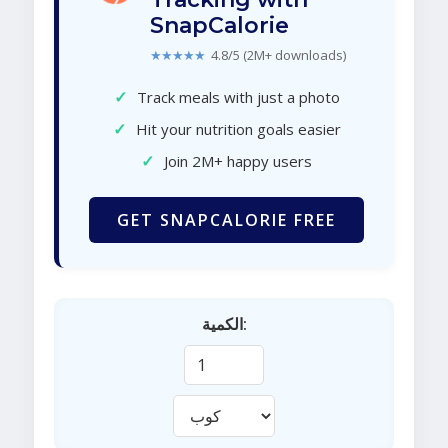
SnapCalorie
★★★★★
4.8/5 (2M+ downloads)
✓
Track meals with just a photo
✓
Hit your nutrition goals easier
✓
Join 2M+ happy users
GET SNAPCALORIE FREE
الكمية: