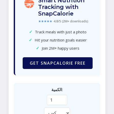
Smart Nutrition
Tracking with
SnapCalorie
★★★★★
4.8/5 (2M+ downloads)
✓
Track meals with just a photo
✓
Hit your nutrition goals easier
✓
Join 2M+ happy users
GET SNAPCALORIE FREE
الكمية: