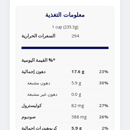
معلومات التغذية
1 cup (235.3g)
السعرات الحرارية
294
القيمة اليومية %*
23%
17.6 g
دهون إجمالية
30%
5.9 g
دهون مشبعة
0.0 g
دهون غير مشبعة
27%
82 mg
كوليسترول
26%
588 mg
صوديوم
2%
5.9 g
كربوهيدرات إجمالية