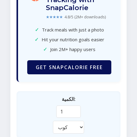
SnapCalorie
★★★★★
4.8/5 (2M+ downloads)
✓
Track meals with just a photo
✓
Hit your nutrition goals easier
✓
Join 2M+ happy users
GET SNAPCALORIE FREE
الكمية: