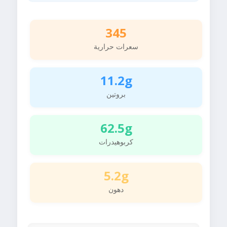
345
سعرات حرارية
11.2g
بروتين
62.5g
كربوهيدرات
5.2g
دهون