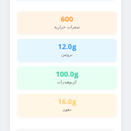
600
سعرات حرارية
12.0g
بروتين
100.0g
كربوهيدرات
16.0g
دهون