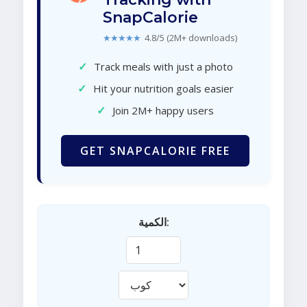
SnapCalorie
★★★★★
4.8/5 (2M+ downloads)
✓
Track meals with just a photo
✓
Hit your nutrition goals easier
✓
Join 2M+ happy users
GET SNAPCALORIE FREE
الكمية: