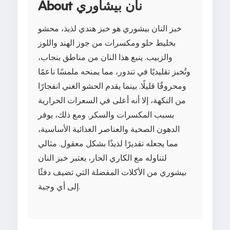
About نان بيشاوري
خبز النان بيشوري هو خبز هندي لذيذ، محشو
بخليط حلو ومكسرات من جوز الهند واللوز
والزبيب. ينبع هذا النان من مناطق بنجاب،
وتُخبز تقليديًا في تندور، مما يمنحه ملمسًا ناعمًا
ومحروقًا قليلًا. بينما يقدم الحشو الغني انفجارًا
من النكهة، إلا أنه أعلى في السعرات الحرارية
بسبب المكسرات والسكر. ومع ذلك، يوفر
الدهون الصحية والعناصر الغذائية الأساسية،
مما يجعله تقديرًا لذيذًا بشكل معقول. مثالي
لتناوله مع الكاري الحار، يعتبر خبز النان
بيشوري من الأكلات المفضلة التي تضيف دفئًا
إلى أي وجبة.