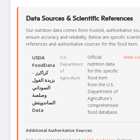
Data Sources & Scientific References
Our nutrition data comes from trusted, authoritative so
ensure accuracy and reliability. Below are specific scienti
references and authoritative sources for this food item.
Official
View s
USDA
U.S.
nutrition data
Department
FoodData
for this specific
of
- كراكرز
food item
Agriculture
بزبدة الفول
from the U.S.
السوداني
Department of
وصلصة
Agriculture's
الساندويتش
comprehensive
Data
food database.
Additional Authoritative Sources: