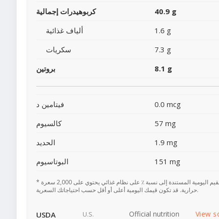
40.9 g
كربوهيدرات إجمالية
1.6 g
ألياف غذائية
7.3 g
سكريات
8.1 g
بروتين
0.0 mcg
فيتامين د
57 mg
كالسيوم
1.9 mg
الحديد
151 mg
البوتاسيوم
* تعتمد القيم اليومية المستندة إلى نسبة ٪ على نظام غذائي يحتوي على 2,000 سعرة
حرارية. قد تكون قيمك اليومية أعلى أو أقل حسب احتياجاتك السعرية.
Official nutrition
View s
USDA
U.S.