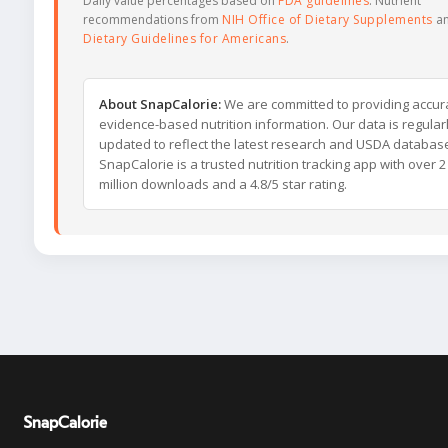
Daily value percentages based on
FDA guidelines
. Nutrient
recommendations from
NIH Office of Dietary Supplements
a
Dietary Guidelines for Americans
.
About SnapCalorie:
We are committed to providing accur
evidence-based nutrition information. Our data is regular
updated to reflect the latest research and USDA databas
SnapCalorie is a trusted nutrition tracking app with over 2
million downloads and a 4.8/5 star rating.
SnapCalorie