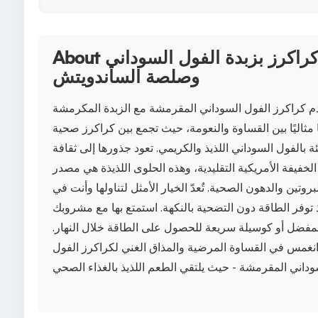
About كراكرز بزبدة الفول السوداني
وصلصة الساندويتش
م كراكرز الفول السوداني المقرمشة مع الزبدة المكرمشة
 مثاليًا بين القساوة والنعومة، حيث تجمع بين كراكرز صحية
ة بالفول السوداني اللذيذ والكريمي. تعود جذورها إلى ثقافة
لخفيفة الأمريكية التقليدية، وهذه الحلوى اللذيذة هي مصدر
لبروتين والدهون الصحية. تُعدّ الخيار الأمثل لتناولها وأنت في
 توفر الطاقة دون التضحية بالنكهة. استمتع بها مع مشروبك
مفضل أو كوسيلة سريعة للحصول على الطاقة خلال النهار.
نغمس في القساوة المرضية والمذاق الغني لكراكرز الفول