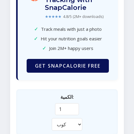
SnapCalorie
★★★★★
4.8/5 (2M+ downloads)
✓
Track meals with just a photo
✓
Hit your nutrition goals easier
✓
Join 2M+ happy users
GET SNAPCALORIE FREE
الكمية: