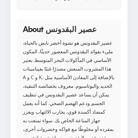
About عصير البقدونس
عصير البقدونس هو نشوة أخضر نابض بالحياة،
مليء بفوائد البقدونس المعصور حديثًا، المكون
الأساسي في المأكولات البحر المتوسط. يعتبر
هذا المشروب المنعش مصدرًا غنيًا بفيتامينات
A و C و K، بالإضافة إلى المعادن الأساسية مثل
الحديد والبوتاسيوم. معروف بخصائصه التنقية،
يمكن أن يساعد عصير البقدونس في تنظيف
الجسم ودعم الهضم الصحي. كما أنه يعمل
كمضاد أكسدة قوي، يحارب الالتهاب ويعزز
جهاز المناعة الخاص بك. سواء تمتعت به
بمفرده أو مخلوطًا مع فواكه وخضروات أخرى،
يقدم عصير البقدونس وسيلة شهية لتحسين