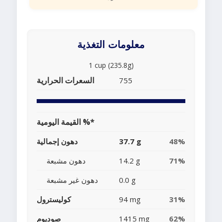
معلومات التغذية
1 cup (235.8g)
السعرات الحرارية
755
القيمة اليومية %*
48%
37.7 g
دهون إجمالية
71%
14.2 g
دهون مشبعة
0.0 g
دهون غير مشبعة
31%
94 mg
كوليسترول
62%
1415 mg
صوديوم