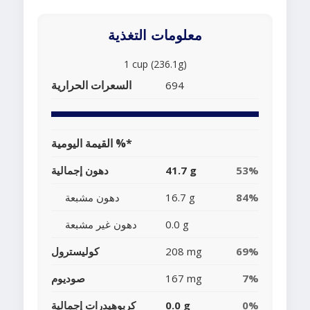
معلومات التغذية
1 cup (236.1g)
السعرات الحرارية
694
القيمة اليومية %*
53%
41.7 g
دهون إجمالية
84%
16.7 g
دهون مشبعة
0.0 g
دهون غير مشبعة
69%
208 mg
كوليسترول
7%
167 mg
صوديوم
0%
0.0 g
كربوهيدرات إجمالية