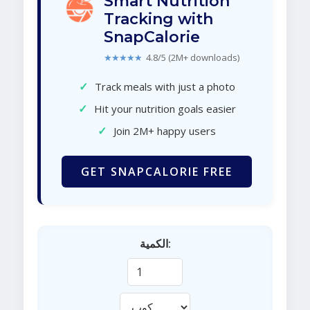
Smart Nutrition
Tracking with
SnapCalorie
★★★★★
4.8/5 (2M+ downloads)
✓
Track meals with just a photo
✓
Hit your nutrition goals easier
✓
Join 2M+ happy users
GET SNAPCALORIE FREE
الكمية: