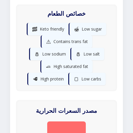
خصائص الطعام
🥓
🍯
Keto friendly
Low sugar
⚠️
Contains trans fat
🧂
🧂
Low sodium
Low salt
🧈
High saturated fat
🥩
🍞
High protein
Low carbs
مصدر السعرات الحرارية