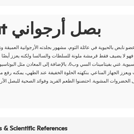
About بصل أرجواني
ضو نابض بالحيوية في عائلة الثوم، مشهور بجلدته الأرجوانية العميقة ون
فهو لا يضيف فقط قرمشة ملونة للسلطات والسالسا ولكنه يعزز أيضًا ا
المتوسطية والآسيوية. غني بفيتامينات السي وب6، بالإضافة إلى المعا
ويعزز الجهاز المناعي. بنكهته الحلوة الخفيفة عند الطهي، يمكنه رف
 الخضروات المشوية. احتضنوا الطعم الفريد وفوائد الصحية للبصل الأر
 & Scientific References