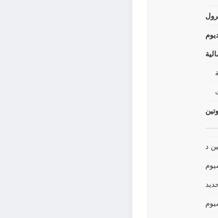
رول
يوم
لية
وتين
ين د
يوم
حديد
يوم