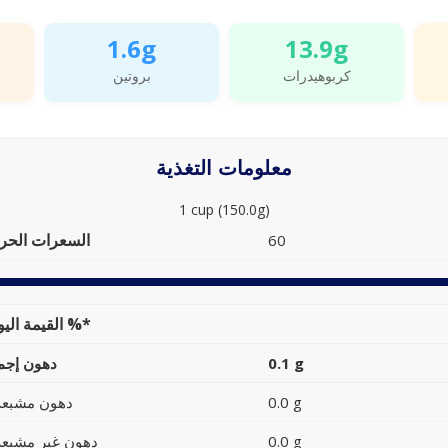
1.6g
13.9g
كربوهيدرات
بروتين
معلومات التغذية
1 cup (150.0g)
السعرات الحرا
60
القيمة اليومية %*
0.1 g
دهون إجما
0.0 g
دهون مشبعة
0.0 g
دهون غير مشبعة