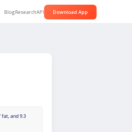
Blog
Research
API
Download App
 fat, and 9.3