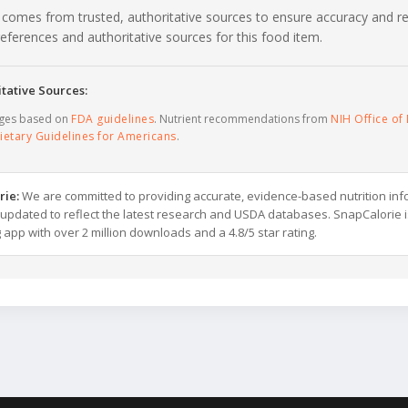
 comes from trusted, authoritative sources to ensure accuracy and rel
c references and authoritative sources for this food item.
tative Sources:
ages based on
FDA guidelines
. Nutrient recommendations from
NIH Office of 
ietary Guidelines for Americans
.
rie:
We are committed to providing accurate, evidence-based nutrition inf
y updated to reflect the latest research and USDA databases. SnapCalorie i
g app with over 2 million downloads and a 4.8/5 star rating.