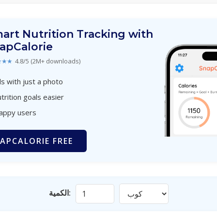
art Nutrition Tracking with
apCalorie
★★★
4.8/5 (2M+ downloads)
s with just a photo
trition goals easier
happy users
APCALORIE FREE
الكمية: