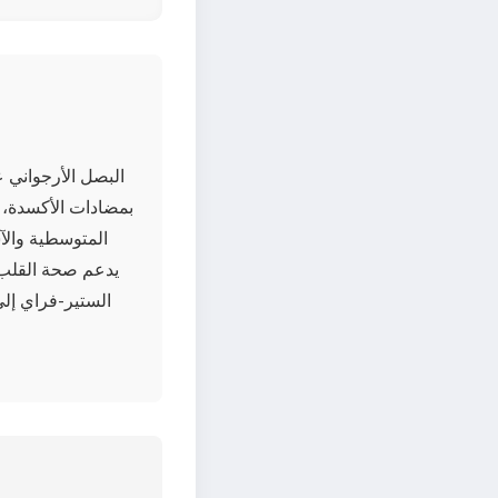
البصل الأرجواني ع
بمضادات الأكسدة، 
يدعم صحة القلب 
الستير-فراي إلى