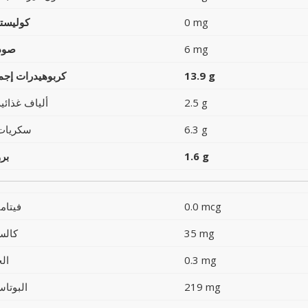
0 mg
كوليست
6 mg
صود
13.9 g
كربوهيدرات إجما
2.5 g
ألياف غذائية
6.3 g
سكريات
1.6 g
بر
0.0 mcg
فيتام
35 mg
كالس
0.3 mg
ال
219 mg
البوتاس