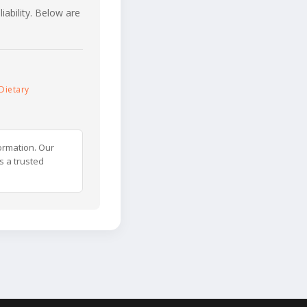
iability. Below are
Dietary
ormation. Our
s a trusted