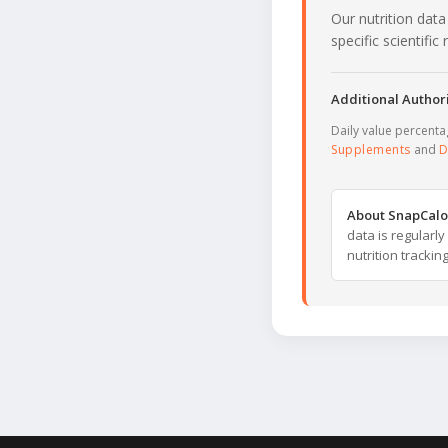
Our nutrition data
specific scientifi
Additional Authori
Daily value percent
Supplements
and
D
About SnapCalo
data is regularl
nutrition trackin