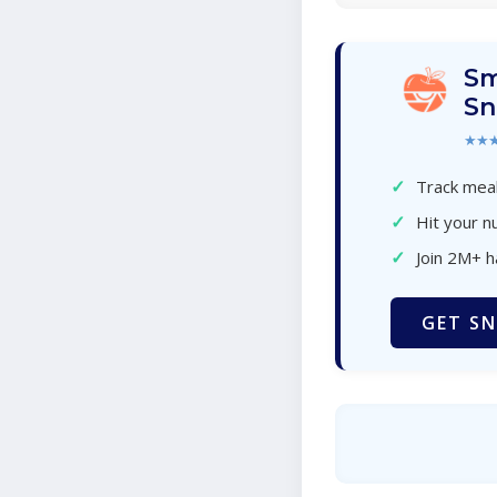
Sm
Sn
★★
✓
Track meal
✓
Hit your nu
✓
Join 2M+ 
GET SN