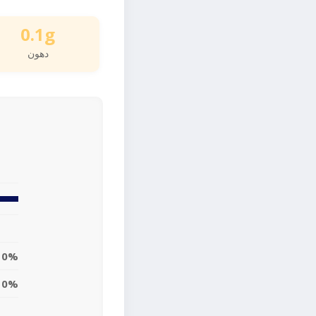
0.1g
دهون
0%
0%