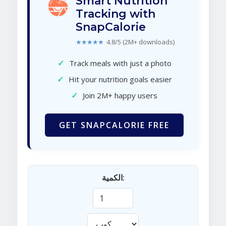
Smart Nutrition
Tracking with
SnapCalorie
★★★★★
4.8/5 (2M+ downloads)
✓
Track meals with just a photo
✓
Hit your nutrition goals easier
✓
Join 2M+ happy users
GET SNAPCALORIE FREE
الكمية: