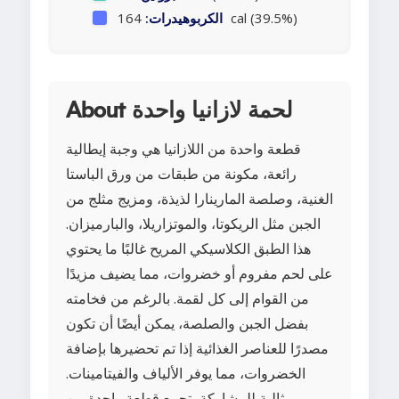
164 cal (39.5%)
الكربوهيدرات:
About لحمة لازانيا واحدة
قطعة واحدة من اللازانيا هي وجبة إيطالية
رائعة، مكونة من طبقات من ورق الباستا
الغنية، وصلصة المارينارا لذيذة، ومزيج مثلج من
الجبن مثل الريكوتا، والموتزاريلا، والبارميزان.
هذا الطبق الكلاسيكي المريح غالبًا ما يحتوي
على لحم مفروم أو خضروات، مما يضيف مزيدًا
من القوام إلى كل لقمة. بالرغم من فخامته
بفضل الجبن والصلصة، يمكن أيضًا أن تكون
مصدرًا للعناصر الغذائية إذا تم تحضيرها بإضافة
الخضروات، مما يوفر الألياف والفيتامينات.
مثالية للمشاركة، تجمع قطعة واحدة من