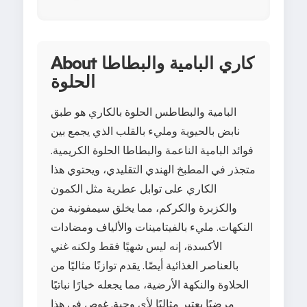
About كاري البامية والبطاطا
الحلوة
البامية والبطاطس الحلوة بالكاري هو طبق
نابض بالحيوية ومليء بالقلب الذي يجمع بين
فوائد البامية الناعمة والبطاطا الحلوة الكريمية.
متجذر في المطبخ الهندي التقليدي، ويحتوي هذا
الكاري على توابل عطرية مثل الكمون
والكزبرة والكركم، مما يخلق سيمفونية من
النكهات. مليء بالفيتامينات والألياف ومضادات
الأكسدة، إنه ليس شهيًا فقط ولكنه غني
بالعناصر الغذائية أيضًا. يقدم توازنًا مثاليًا من
الحلاوة والنكهة الأرضية، مما يجعله خيارًا نباتيًا
مرضيًا يعتبر مثاليًا لأي وجبة. غوص في هذا