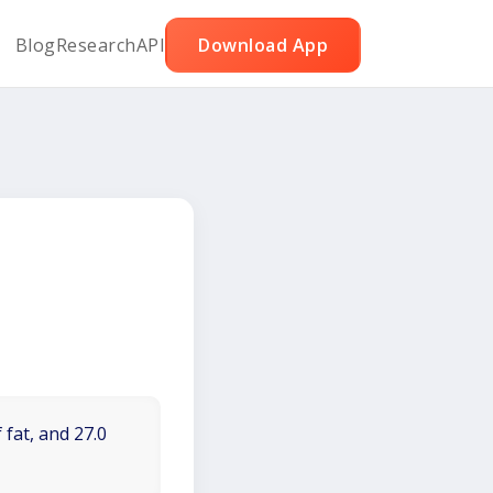
Blog
Research
API
Download App
 fat, and 27.0