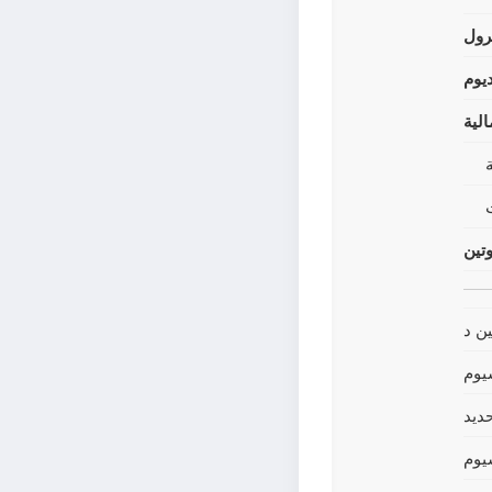
رول
يوم
لية
وتين
ين د
يوم
حديد
يوم