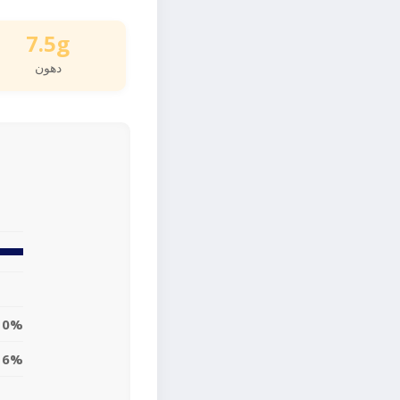
7.5g
دهون
10%
6%