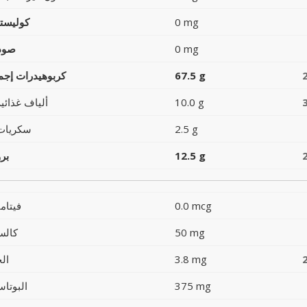
0 mg
كوليست
0 mg
صود
67.5 g
كربوهيدرات إجما
10.0 g
ألياف غذائية
2.5 g
سكريات
12.5 g
بر
0.0 mcg
فيتام
50 mg
كالس
3.8 mg
ال
375 mg
البوتاس