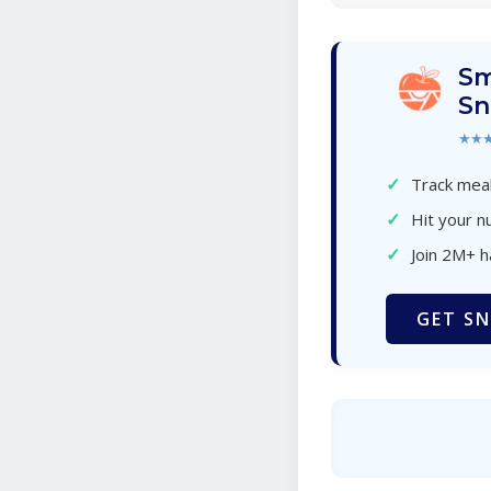
Sm
Sn
★★
✓
Track meal
✓
Hit your nu
✓
Join 2M+ 
GET SN