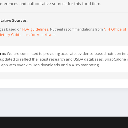
c references and authoritative sources for this food item.
tative Sources:
ages based on
FDA guidelines
. Nutrient recommendations from
NIH Office of 
ietary Guidelines for Americans
.
rie:
We are committed to providing accurate, evidence-based nutrition inf
y updated to reflect the latest research and USDA databases. SnapCalorie i
g app with over 2 million downloads and a 4.8/5 star rating.