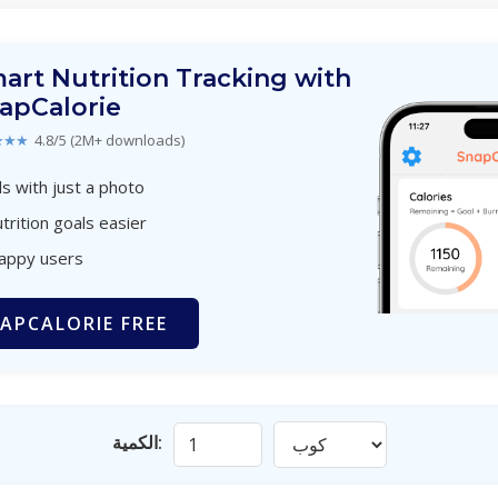
art Nutrition Tracking with
apCalorie
★★★
4.8/5 (2M+ downloads)
s with just a photo
trition goals easier
happy users
APCALORIE FREE
الكمية: