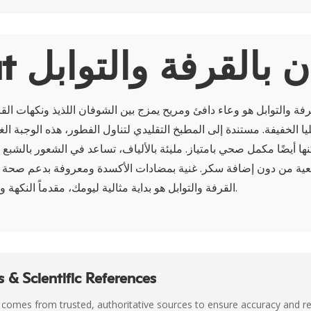
وفان بالقرفة والتوابل
فة والتوابل هو وعاء دافئ ومريح يمزج بين الشوفان اللذيذ ونكهات ال
ليا الخفيفة. مستندة إلى المطبخ التقليدي لتناول الفطور، هذه الوجبة ال
ا أيضًا مكمل صحي بامتياز. مليئة بالألياف، تساعد في الشعور بالشبع 
يعية من دون إضافة سكر. غنية بمضادات الأكسدة ومعروفة بدعم صحة 
القرفة والتوابل هو بداية مثالية ليومك، مقدماً النكهة والصحة في كل لقمة.
 & Scientific References
 comes from trusted, authoritative sources to ensure accuracy and rel