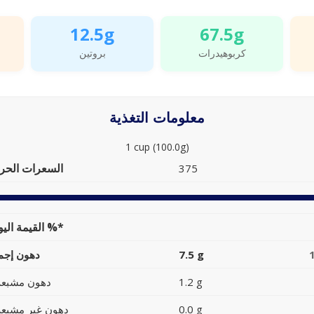
12.5g
67.5g
كربوهيدرات
بروتين
معلومات التغذية
1 cup (100.0g)
السعرات الحرا
375
القيمة اليومية %*
7.5 g
دهون إجما
1.2 g
دهون مشبعة
0.0 g
دهون غير مشبعة