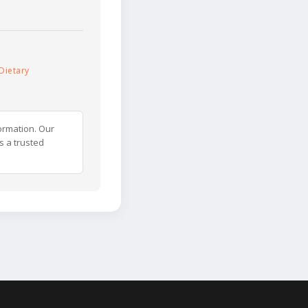
Dietary
ormation. Our
s a trusted