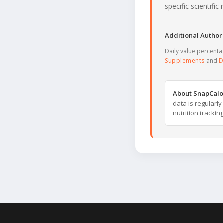
specific scientifi
Additional Authori
Daily value percent
Supplements
and
D
About SnapCalo
data is regularl
nutrition trackin