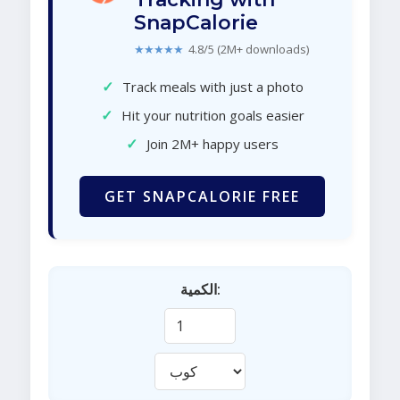
SnapCalorie
★★★★★
4.8/5 (2M+ downloads)
✓
Track meals with just a photo
✓
Hit your nutrition goals easier
✓
Join 2M+ happy users
GET SNAPCALORIE FREE
الكمية: