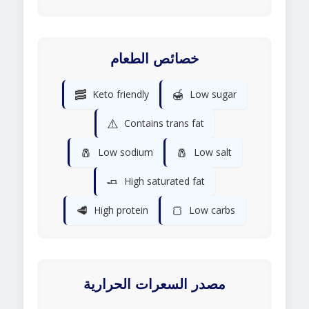
خصائص الطعام
🥓
🍯
Keto friendly
Low sugar
⚠️
Contains trans fat
🧂
🧂
Low sodium
Low salt
🧈
High saturated fat
🥩
🍞
High protein
Low carbs
مصدر السعرات الحرارية