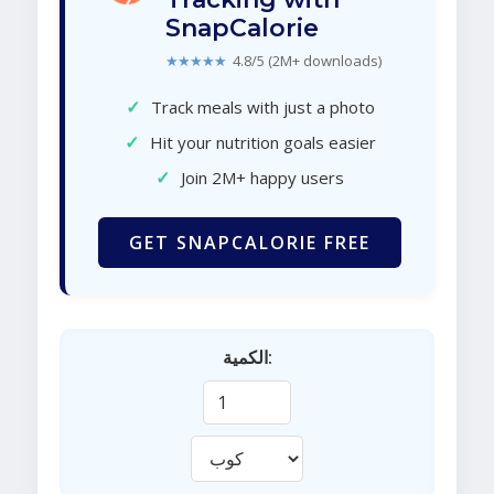
SnapCalorie
★★★★★
4.8/5 (2M+ downloads)
✓
Track meals with just a photo
✓
Hit your nutrition goals easier
✓
Join 2M+ happy users
GET SNAPCALORIE FREE
الكمية: