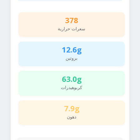
378
سعرات حرارية
12.6g
بروتين
63.0g
كربوهيدرات
7.9g
دهون