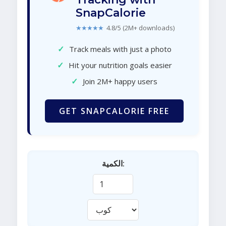
SnapCalorie
★★★★★
4.8/5 (2M+ downloads)
✓
Track meals with just a photo
✓
Hit your nutrition goals easier
✓
Join 2M+ happy users
GET SNAPCALORIE FREE
الكمية: