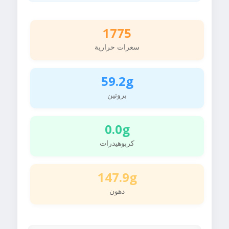
1775
سعرات حرارية
59.2g
بروتين
0.0g
كربوهيدرات
147.9g
دهون