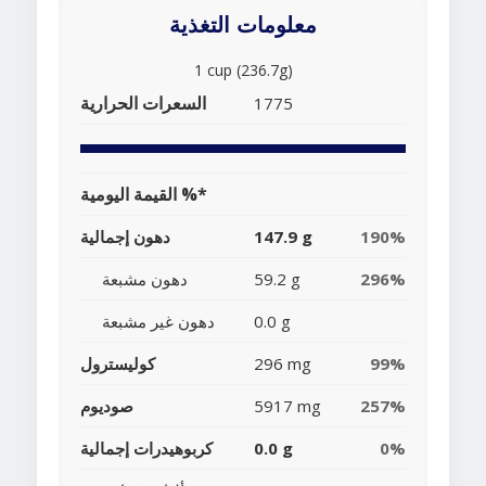
معلومات التغذية
1 cup (236.7g)
السعرات الحرارية
1775
القيمة اليومية %*
190%
147.9 g
دهون إجمالية
296%
59.2 g
دهون مشبعة
0.0 g
دهون غير مشبعة
99%
296 mg
كوليسترول
257%
5917 mg
صوديوم
0%
0.0 g
كربوهيدرات إجمالية