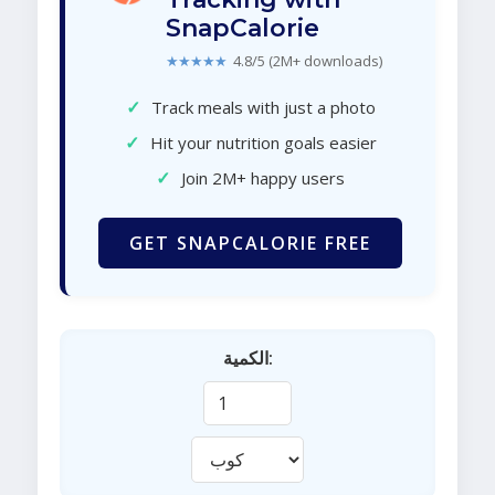
SnapCalorie
★★★★★
4.8/5 (2M+ downloads)
✓
Track meals with just a photo
✓
Hit your nutrition goals easier
✓
Join 2M+ happy users
GET SNAPCALORIE FREE
الكمية: