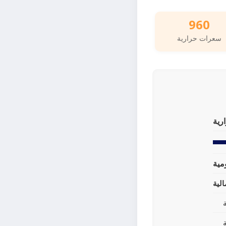
960
سعرات حرارية
رية
لية