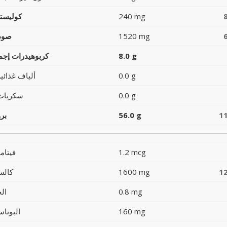
240 mg
كوليست
1520 mg
صود
8.0 g
كربوهيدرات إجما
0.0 g
ألياف غذائية
0.0 g
سكريات
1
56.0 g
بر
1.2 mcg
فيتام
1
1600 mg
كالس
0.8 mg
ال
160 mg
البوتاس