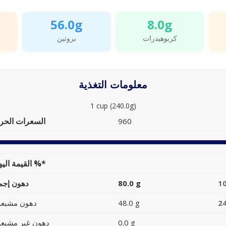
56.0g
8.0g
كربوهيدرات
بروتين
معلومات التغذية
1 cup (240.0g)
السعرات الحرا
960
القيمة اليومية %*
1
80.0 g
دهون إجما
2
48.0 g
دهون مشبعة
0.0 g
دهون غير مشبعة