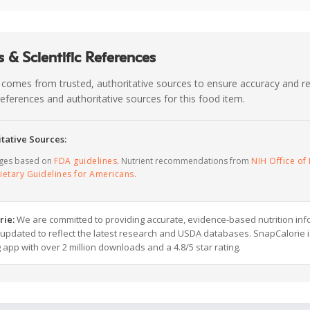
 & Scientific References
 comes from trusted, authoritative sources to ensure accuracy and rel
c references and authoritative sources for this food item.
tative Sources:
ages based on
FDA guidelines
. Nutrient recommendations from
NIH Office of 
ietary Guidelines for Americans
.
rie:
We are committed to providing accurate, evidence-based nutrition inf
y updated to reflect the latest research and USDA databases. SnapCalorie i
g app with over 2 million downloads and a 4.8/5 star rating.