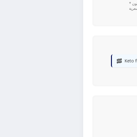
* تعتمد القيم اليومية المستندة إلى نسبة ٪ على نظام غذائي يحتوي على 2,000 سعرة حرارية. قد تكون
🥓
Keto f