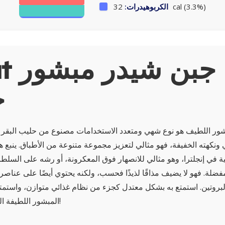
32 cal (3.3%)
الكربوهيدرات:
About
خ
شور اللطيف هو نوع شهي ومتعدد الاستخدامات مصنوع من حليب البقر 
ونكهته الخفيفة، فهو مثالي لتعزيز مجموعة متنوعة من الأطباق. ينبع هذ
ة في إنجلترا، وهو مثالي للانصهار فوق المعكرونة، أو رشه على السلطا
مفضلة. فهو لا يضيف مذاقًا لذيذًا فحسب، ولكنه يحتوي أيضًا على عناصر
لبروتين. استمتع به بشكل معتدل كجزء من نظام غذائي متوازن، واستمتع
المبشور اللطيفة المريحة في كل لقمة!