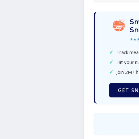
Sm
Sn
★★
✓
Track meal
✓
Hit your nu
✓
Join 2M+ 
GET SN