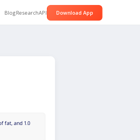
Blog
Research
API
Download App
f fat, and 1.0