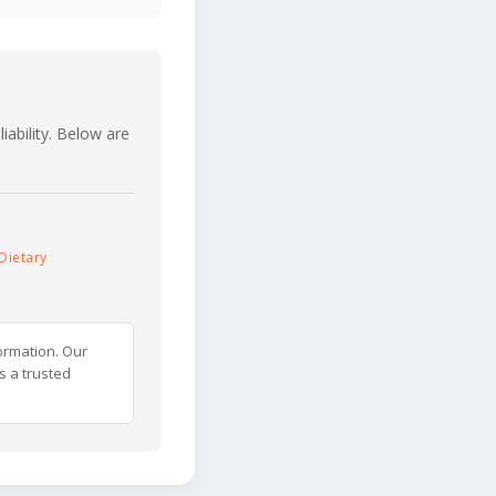
iability. Below are
Dietary
ormation. Our
s a trusted