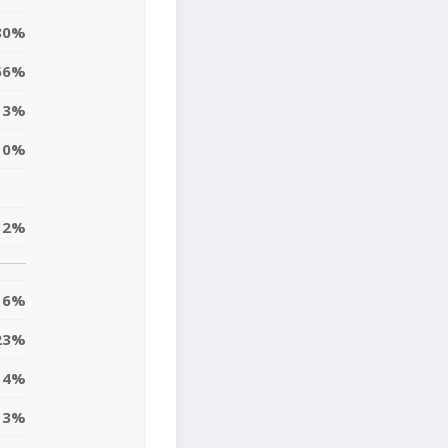
80%
66%
3%
0%
12%
6%
23%
4%
3%