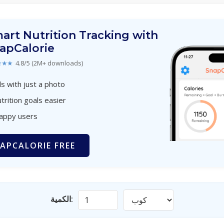
art Nutrition Tracking with
apCalorie
★★★
4.8/5 (2M+ downloads)
s with just a photo
trition goals easier
happy users
APCALORIE FREE
الكمية: