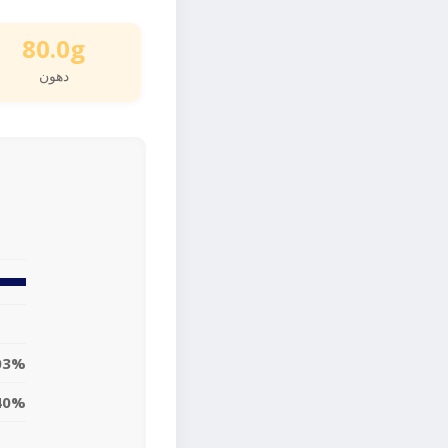
80.0g
دهون
03%
40%