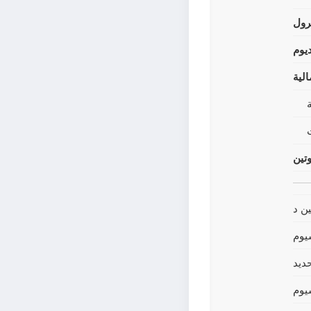
رول
يوم
لية
وتين
ين د
يوم
حديد
يوم