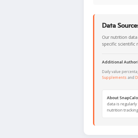
Data Sources
Our nutrition data
specific scientifi
Additional Authori
Daily value percent
Supplements
and
D
About SnapCalo
data is regularl
nutrition trackin