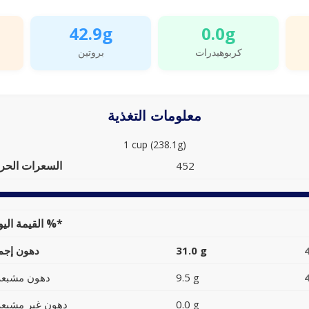
42.9g
0.0g
كربوهيدرات
بروتين
معلومات التغذية
1 cup (238.1g)
السعرات الحرا
452
القيمة اليومية %*
31.0 g
دهون إجما
9.5 g
دهون مشبعة
0.0 g
دهون غير مشبعة