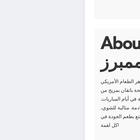
جنحة دجاج ني بون من
مبرز
ر الطعام الأمريكي
حة باتقان بمزيج من
 في أيام المباريات.
دمة. مثالية للشوي،
تع بطعم الجودة في
كل لقمة!