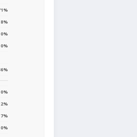
71%
8%
0%
0%
86%
0%
2%
7%
10%