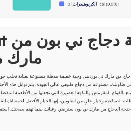
0 cal (0.0%)
الكربوهيدرات:
About أ
مارك م
دجاج من مارك ني بون هي وجبة خفيفة مذهلة مصنوعة بعناية تجلب جوه
لى طاولتك. مصنوعة من دجاج طبيعي عالي الجودة، يتم توابل هذه الأجن
تمتع بالقوام المقرمش والنكهة العصيرة التي تجعلها من الأطعمة المفضلة
ت الصناعية وخيار خالٍ من الغلوتين، إنها الخيار الأفضل لجمعياتك القا
 أجنحة الدجاج من مارك ني بون سترضي رغباتك بينما تهتم بصحتك. استم