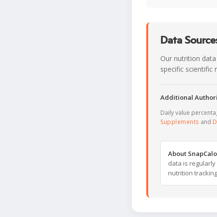
Data Sources
Our nutrition data
specific scientifi
Additional Authori
Daily value percent
Supplements
and
D
About SnapCalo
data is regularl
nutrition trackin