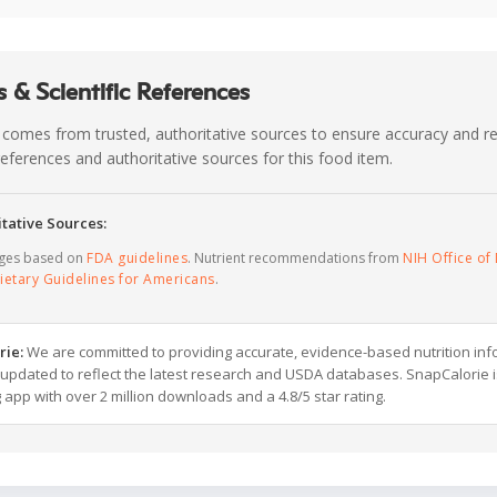
 & Scientific References
 comes from trusted, authoritative sources to ensure accuracy and rel
c references and authoritative sources for this food item.
tative Sources:
ages based on
FDA guidelines
. Nutrient recommendations from
NIH Office of 
ietary Guidelines for Americans
.
rie:
We are committed to providing accurate, evidence-based nutrition inf
y updated to reflect the latest research and USDA databases. SnapCalorie i
g app with over 2 million downloads and a 4.8/5 star rating.