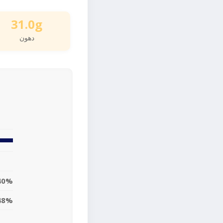
31.0g
دهون
40%
48%