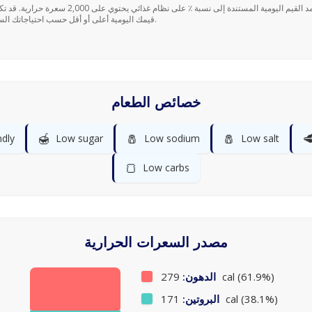
قيمك اليومية أعلى أو أقل حسب احتياجاتك السعرية.
خصائص الطعام
🍯
🧂
🧂

ndly
Low sugar
Low sodium
Low salt
🍞
Low carbs
مصدر السعرات الحرارية
الدهون:
279 cal (61.9%)
البروتين:
171 cal (38.1%)