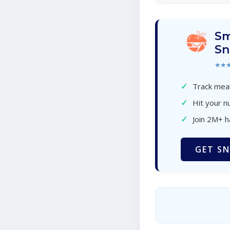
Sm
Sn
★★
✓
Track meal
✓
Hit your nu
✓
Join 2M+ 
GET SN