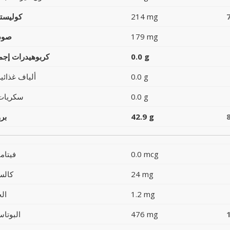
214 mg
كوليست
179 mg
صود
0.0 g
كربوهيدرات إجما
0.0 g
ألياف غذائية
0.0 g
سكريات
42.9 g
بر
0.0 mcg
فيتام
24 mg
كالس
1.2 mg
ال
476 mg
البوتاس