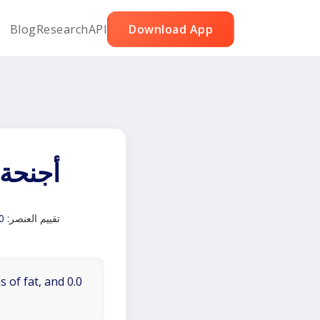
Blog
Research
API
Download App
أجنحة
تقييم العنصر:
0
 of fat, and 0.0