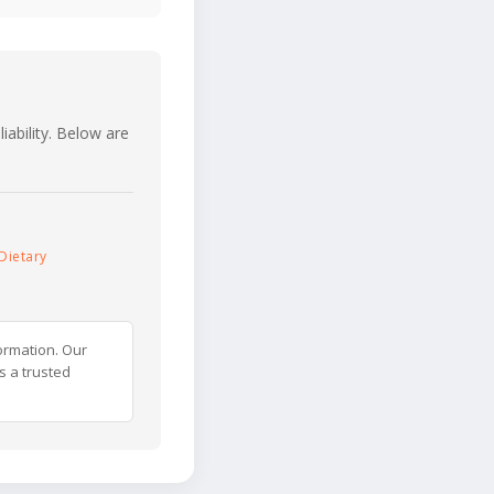
iability. Below are
Dietary
ormation. Our
s a trusted