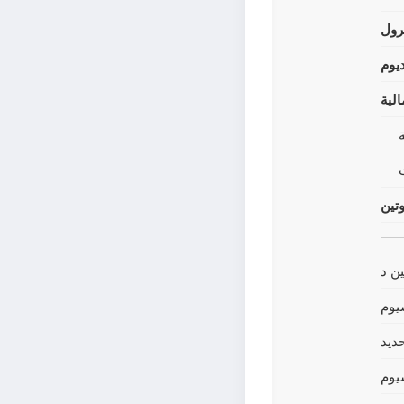
رول
يوم
لية
وتين
ين د
يوم
حديد
يوم