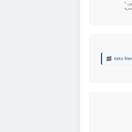
* تعتمد القيم اليومية المستندة إلى نسبة ٪ على نظام غذائي يحتوي على 2,000 سعرة حرارية. قد تكون
🥓
Keto frie