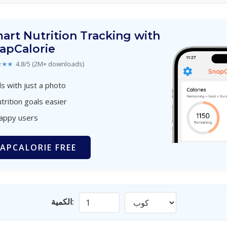
art Nutrition Tracking with
apCalorie
★★★
4.8/5 (2M+ downloads)
s with just a photo
trition goals easier
happy users
APCALORIE FREE
الكمية: