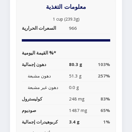
معلومات التغذية
1 cup (239.3g)
السعرات الحرارية
966
القيمة اليومية %*
103%
80.3 g
دهون إجمالية
257%
51.3 g
دهون مشبعة
0.0 g
دهون غير مشبعة
83%
248 mg
كوليسترول
65%
1487 mg
صوديوم
1%
3.4 g
كربوهيدرات إجمالية