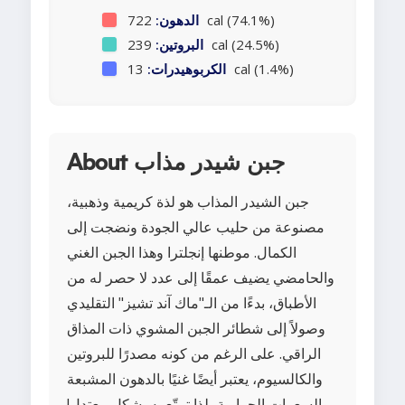
722 cal (74.1%)
الدهون:
239 cal (24.5%)
البروتين:
13 cal (1.4%)
الكربوهيدرات:
About جبن شيدر مذاب
جبن الشيدر المذاب هو لذة كريمية وذهبية،
مصنوعة من حليب عالي الجودة ونضجت إلى
الكمال. موطنها إنجلترا وهذا الجبن الغني
والحامضي يضيف عمقًا إلى عدد لا حصر له من
الأطباق، بدءًا من الـ"ماك آند تشيز" التقليدي
وصولاً إلى شطائر الجبن المشوي ذات المذاق
الراقي. على الرغم من كونه مصدرًا للبروتين
والكالسيوم، يعتبر أيضًا غنيًا بالدهون المشبعة
والسعرات الحرارية، لذا تمتّع به بشكل معتدل!