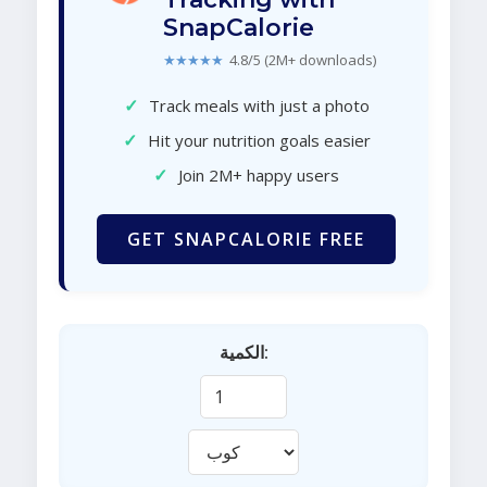
SnapCalorie
★★★★★
4.8/5 (2M+ downloads)
✓
Track meals with just a photo
✓
Hit your nutrition goals easier
✓
Join 2M+ happy users
GET SNAPCALORIE FREE
الكمية: