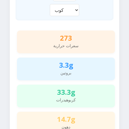
273
سعرات حرارية
3.3g
بروتين
33.3g
كربوهيدرات
14.7g
دهون