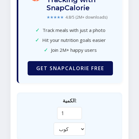
SnapCalorie
★★★★★
4.8/5 (2M+ downloads)
✓
Track meals with just a photo
✓
Hit your nutrition goals easier
✓
Join 2M+ happy users
GET SNAPCALORIE FREE
الكمية: