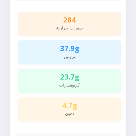
284
سعرات حرارية
37.9g
بروتين
23.7g
كربوهيدرات
4.7g
دهون