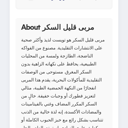
About مربى قليل السكر
مربى قليل السكر هو تويست لذيذ وأكثر صحية
على الانتشارات التقليدية. مصنوع من الفواكه
الناضجة، الطازجة ولمسة من المحليات
الطبيعية، يحافظ على نكهاته الزاهية بدون
السكر المغرق. مستوحى من الوصفات
التقليدية للمأكولات البحرية، يقدم هذا المربى
انفجارًا من النكهة الحمضية الطيبة، مثالي
لتعزيز فطورك أو وجبات خفيفة. خالٍ من
السكر المكرر المضاف وغني بالفيتامينات
والمضادات الأكسدة، إنه لذة خالية من الذنب
تتناسب بشكل رائع مع خبز الحبوب الكاملة أو
كطبق علوي للزبادي. استمتع بالطعم الحلو