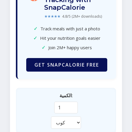
SnapCalorie
★★★★★
4.8/5 (2M+ downloads)
✓
Track meals with just a photo
✓
Hit your nutrition goals easier
✓
Join 2M+ happy users
GET SNAPCALORIE FREE
الكمية: