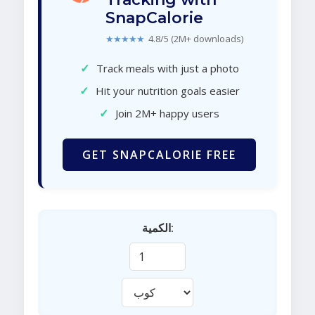
SnapCalorie
★★★★★
4.8/5 (2M+ downloads)
✓
Track meals with just a photo
✓
Hit your nutrition goals easier
✓
Join 2M+ happy users
GET SNAPCALORIE FREE
الكمية: