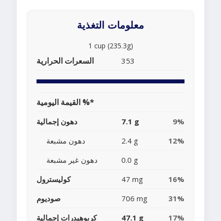
معلومات التغذية
1 cup (235.3g)
السعرات الحرارية
353
القيمة اليومية %*
9%
7.1 g
دهون إجمالية
12%
2.4 g
دهون مشبعة
0.0 g
دهون غير مشبعة
16%
47 mg
كوليسترول
31%
706 mg
صوديوم
17%
47.1 g
كربوهيدرات إجمالية