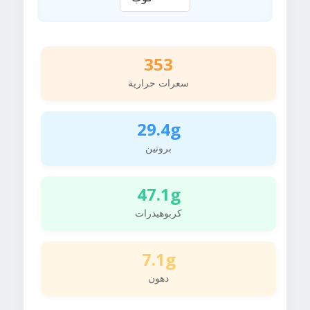
353
سعرات حرارية
29.4g
بروتين
47.1g
كربوهيدرات
7.1g
دهون