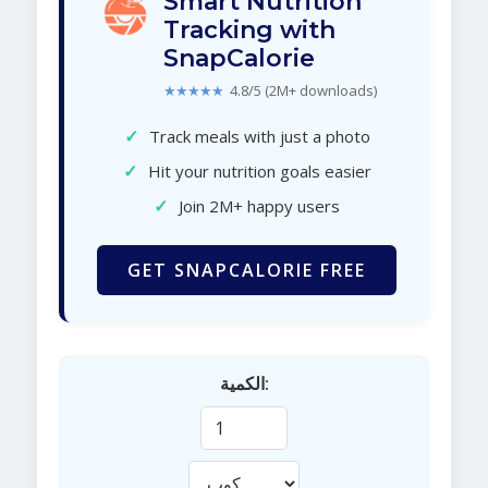
Smart Nutrition
Tracking with
SnapCalorie
★★★★★
4.8/5 (2M+ downloads)
✓
Track meals with just a photo
✓
Hit your nutrition goals easier
✓
Join 2M+ happy users
GET SNAPCALORIE FREE
الكمية: