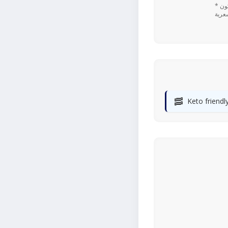
* تعتمد القيم اليومية المستندة إلى نسبة ٪ على نظام غذائي يحتوي على 2,000 سعرة حرارية. قد تكون
🥓
Keto friendl