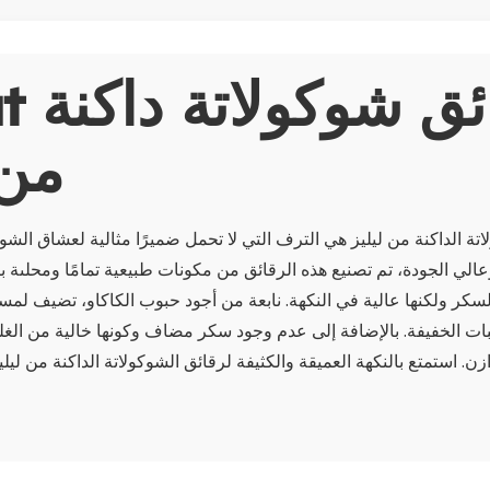
About ر
من 
تة الداكنة من ليليز هي الترف التي لا تحمل ضميرًا مثالية لعشاق الش
الي الجودة، تم تصنيع هذه الرقائق من مكونات طبيعية تمامًا ومحلىة بال
كر ولكنها عالية في النكهة. نابعة من أجود حبوب الكاكاو، تضيف لمسة
بات الخفيفة. بالإضافة إلى عدم وجود سكر مضاف وكونها خالية من الغل
ن. استمتع بالنكهة العميقة والكثيفة لرقائق الشوكولاتة الداكنة من ليلي