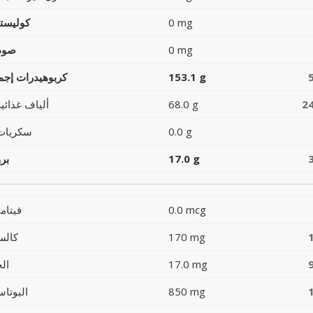
0 mg
كوليست
0 mg
صود
153.1 g
كربوهيدرات إجما
2
68.0 g
ألياف غذائية
0.0 g
سكريات
17.0 g
بر
0.0 mcg
فيتام
170 mg
كالس
17.0 mg
ال
850 mg
البوتاس