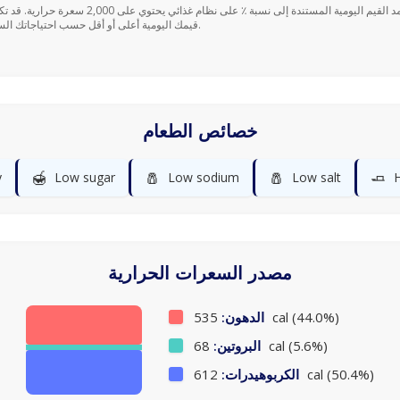
قيمك اليومية أعلى أو أقل حسب احتياجاتك السعرية.
خصائص الطعام
🍯
🧂
🧂
🧈
y
Low sugar
Low sodium
Low salt
H
مصدر السعرات الحرارية
535 cal (44.0%)
الدهون:
68 cal (5.6%)
البروتين:
612 cal (50.4%)
الكربوهيدرات: