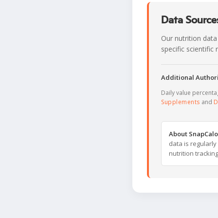
Data Sources
Our nutrition data
specific scientifi
Additional Authori
Daily value percent
Supplements
and
D
About SnapCalo
data is regularl
nutrition trackin