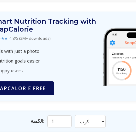
art Nutrition Tracking with
apCalorie
★★★
4.8/5 (2M+ downloads)
s with just a photo
trition goals easier
happy users
APCALORIE FREE
الكمية: