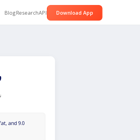
Blog
Research
API
Download App
ر
ت
at, and 9.0