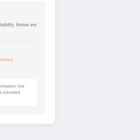
iability. Below are
Dietary
ormation. Our
s a trusted