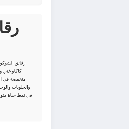
رقائق الشوكولا
كاكاو غني وع
منخفضة في الس
والحلويات والوج
في نمط حياة متواز