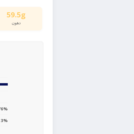
59.5g
دهون
76%
13%