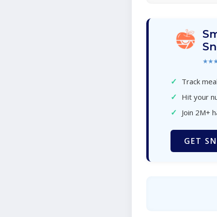
Sm
Sn
★★
✓
Track meal
✓
Hit your nu
✓
Join 2M+ 
GET SN