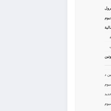
رول
يوم
لية
وتين
ين د
يوم
حديد
يوم