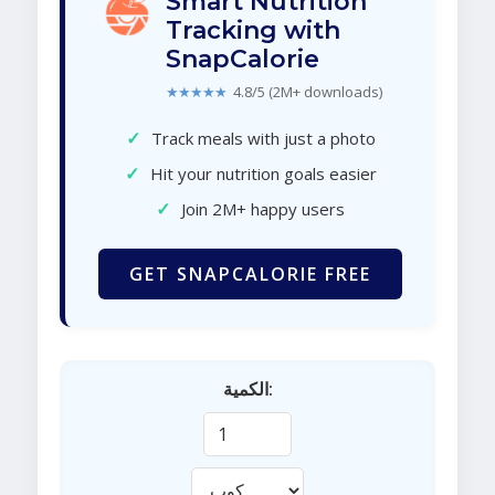
Smart Nutrition
Tracking with
SnapCalorie
★★★★★
4.8/5 (2M+ downloads)
✓
Track meals with just a photo
✓
Hit your nutrition goals easier
✓
Join 2M+ happy users
GET SNAPCALORIE FREE
الكمية: