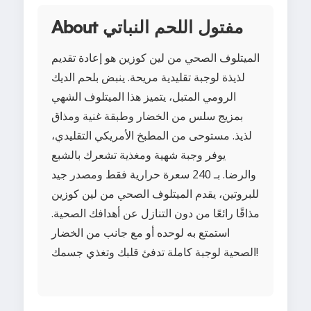
About مفتول اللحم النباتي
الميتلوف الصحي من لين كوزين هو إعادة تقديم
لذيذة لوجبة تقليدية مريحة. ينبض بلحم الديك
الرومي المتبل، يتميز هذا الميتلوف الشهي
بمزيج سلس من الخضار وطبقة غنية ومذاق
لذيذ. مستوحى من المطبخ الأمريكي التقليدي،
يوفر وجبة شهية ومغذية تشعرك بالشبع
والرضا. بـ 240 سعرة حرارية فقط ومصدر جيد
للبروتين، يقدم الميتلوف الصحي من لين كوزين
مذاقًا رائعًا من دون التنازل عن أهدافك الصحية.
استمتع به لوحده أو مع جانب من الخضار
الصحية لوجبة كاملة تدفئ قلبك وتغذي جسمك!