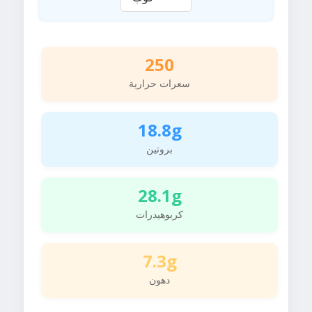
250
سعرات حرارية
18.8g
بروتين
28.1g
كربوهيدرات
7.3g
دهون