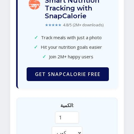
Smart Nutrition
Tracking with
SnapCalorie
★★★★★
4.8/5 (2M+ downloads)
✓
Track meals with just a photo
✓
Hit your nutrition goals easier
✓
Join 2M+ happy users
GET SNAPCALORIE FREE
الكمية: