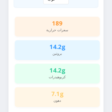
189
سعرات حرارية
14.2g
بروتين
14.2g
كربوهيدرات
7.1g
دهون