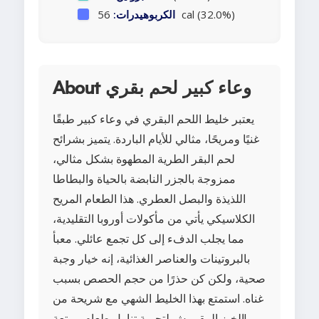
56 cal (32.0%)
الكربوهيدرات:
About وعاء كبير لحم بقري
يعتبر خليط اللحم البقري في وعاء كبير طبقًا
غنيًا ومريحًا، مثالي للأيام الباردة. يتميز بشرائح
لحم البقر الطرية المطهوة بشكل مثالي،
ممزوجة بالجزر النابضة بالحياة والبطاطا
اللذيذة والبصل العطري. هذا الطعام المريح
الكلاسيكي يأتي من مأكولات أوروبا التقليدية،
مما يجلب الدفء إلى كل تجمع عائلي. معبأ
بالبروتينات والعناصر الغذائية، إنه خيار وجبة
صحية، ولكن كن حذرًا من حجم الحصص بسبب
غناه. استمتع بهذا الخليط الشهي مع شريحة من
الخبز المقرمش لتجربة تناول طعام ممتعة!