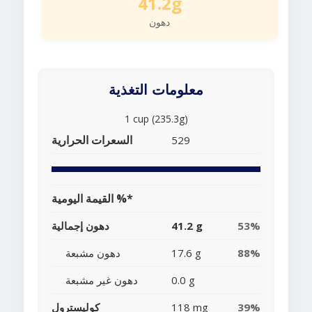
41.2g
دهون
معلومات التغذية
1 cup (235.3g)
السعرات الحرارية
529
القيمة اليومية %*
53%
41.2 g
دهون إجمالية
88%
17.6 g
دهون مشبعة
0.0 g
دهون غير مشبعة
39%
118 mg
كوليسترول