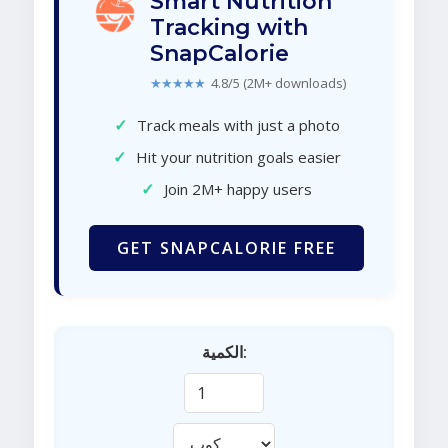
Smart Nutrition
Tracking with
SnapCalorie
★★★★★
4.8/5 (2M+ downloads)
✓
Track meals with just a photo
✓
Hit your nutrition goals easier
✓
Join 2M+ happy users
GET SNAPCALORIE FREE
الكمية: