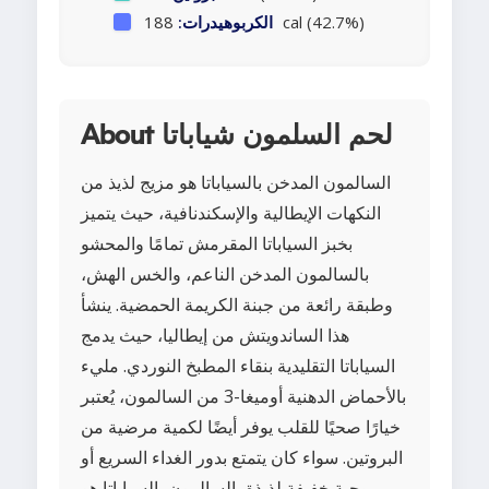
188 cal (42.7%)
الكربوهيدرات:
About لحم السلمون شياباتا
السالمون المدخن بالسياباتا هو مزيج لذيذ من
النكهات الإيطالية والإسكندنافية، حيث يتميز
بخبز السياباتا المقرمش تمامًا والمحشو
بالسالمون المدخن الناعم، والخس الهش،
وطبقة رائعة من جبنة الكريمة الحمضية. ينشأ
هذا الساندويتش من إيطاليا، حيث يدمج
السياباتا التقليدية بنقاء المطبخ النوردي. مليء
بالأحماض الدهنية أوميغا-3 من السالمون، يُعتبر
خيارًا صحيًا للقلب يوفر أيضًا لكمية مرضية من
البروتين. سواء كان يتمتع بدور الغداء السريع أو
وجبة خفيفة لذيذة، السالمون بالسياباتا هو