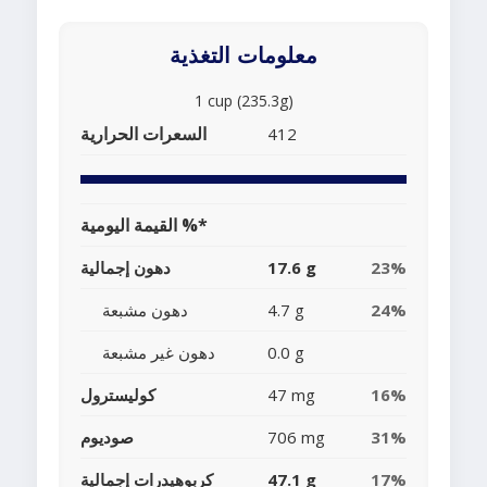
معلومات التغذية
1 cup (235.3g)
السعرات الحرارية
412
القيمة اليومية %*
23%
17.6 g
دهون إجمالية
24%
4.7 g
دهون مشبعة
0.0 g
دهون غير مشبعة
16%
47 mg
كوليسترول
31%
706 mg
صوديوم
17%
47.1 g
كربوهيدرات إجمالية