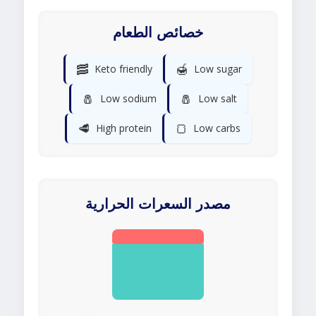
خصائص الطعام
🥓
🍯
Keto friendly
Low sugar
🧂
🧂
Low sodium
Low salt
🥩
🍞
High protein
Low carbs
مصدر السعرات الحرارية