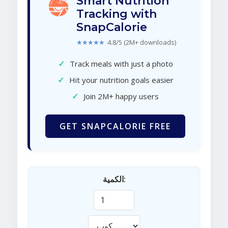
Smart Nutrition
Tracking with
SnapCalorie
★★★★★
4.8/5 (2M+ downloads)
✓
Track meals with just a photo
✓
Hit your nutrition goals easier
✓
Join 2M+ happy users
GET SNAPCALORIE FREE
الكمية: