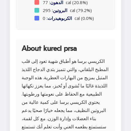
77 cal (20.8%)
الدهون:
295 cal (79.2%)
البروتين:
0 cal (0.0%)
الكربوهيدرات:
About kureci prsa
الكريسي برسا هو أطباق شهية تعود إلى قلب
المطبخ البلقاني، والتي تتميز بثدي الدجاج اللذيذ
المتبل بمزيج من البهارات العطرية. هذه الوجبة
اللذيذة غالبًا ما تُشوى أو تُخبز، مما يعزز نكهاتها
الطبيعية مع الحفاظ على نعومتها ورطوبتها.
يحتوي الكريسي برسا على كمية عالية من
البروتين النظيف، مما يجعله خيارًا صحيًا يدعم
بناء العضلات وإدارة الوزن. مع كل لقمة،
ستستمتع بطعمه الغني وأنت تعلم أنك تستمتع