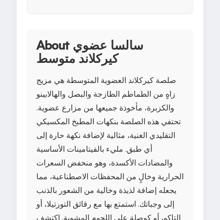
About سالسا عضوي
كيركلاند متوسط
صلصة كيركلاند العضوية المتوسطة هي مزيج
زاهٍ من الطماطم الطازجة والبصل والهالابينو
والكزبرة، مأخوذة جميعها من مزارع عضوية.
تحتفي هذه الصلصة بنكهات المطبخ المكسيكي
التقليدي الغنية، مثالية لإضافة نكهة حارة إلى
أي طبق. مليء بالفيتامينات الأساسية
والمضادات الأكسدة، وهو منخفض السعرات
الحرارية وخالٍ من المحفظات الاصطناعية، مما
يجعله إضافة لذيذة وخالية من الشعور بالذنب
إلى وجباتك. استمتع بها مع رقائق التورتيلا، أو
التاكو، أو كوصلة على اللحوم المشوية. اكتشف