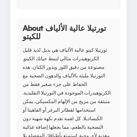
About تورتيلا عالية الألياف
للكيتو
تورتيلا كيتو عالية الألياف هي بديل لذيذ قليل
الكربوهيدرات مثالي لنمط حياتك الكيتو.
مصنوعة من دقيق اللوز وبذور الكتان، هذه
التورتيلا مليئة بالألياف والدهون الصحية مع
الحفاظ على جزء صغير فقط من
الكربوهيدرات الموجودة في التورتيلا التقليدية.
منبثقة من مزيج من الإلهام المكسيكي، يمكن
استخدامها لفطائر البرغر أو الفاهيتا أو
الكيساديلا. كل لقمة تقدم نكهة شهية دون
التضحية بالطعم، مما يجعلها إضافة غذائية
مغذية لأي وجبة. استمتع بأطباقك المفضلة بلا