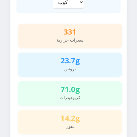
331
سعرات حرارية
23.7g
بروتين
71.0g
كربوهيدرات
14.2g
دهون